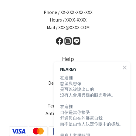
Phone / XX-XXX-XXX-XXX
Hours / XXXX-XXXX
Mail / XXX@XXXX.COM
Help
NEARBY
FAQ
在這裡
Delivery & Shipping
慾望與想像
是可以被說出口的
Payment
沒有人會用異樣的眼光看待。
Return Policy
Terms & Conditions
在這裡
自信是當你接受
Anti-Fraud Statement
舒適與自在的展露自我
而不是由他人決定你眼中的樣貌。
💬真人客服時間：