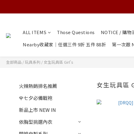
ALL ITEMS
Those Questions
NOTICE / 購
Nearby收藏家｜任選三件 9折 五件 88折
第一次跟 N
全部商品
/
玩具系列
/
女生玩具區 Girl's
女生玩具區 G
火辣熱銷排名推薦
🌹七夕必備戰袍
新品上市 NEW IN
依胸型挑選內衣
闆娘自製系列