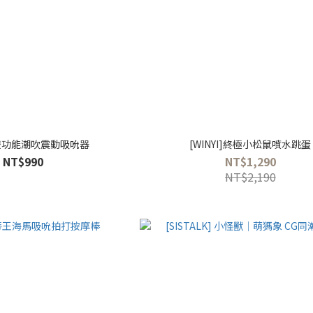
s]雙功能潮吹震動吸吮器
[WINYI]終極小松鼠噴水跳蛋
NT$990
NT$1,290
NT$2,190