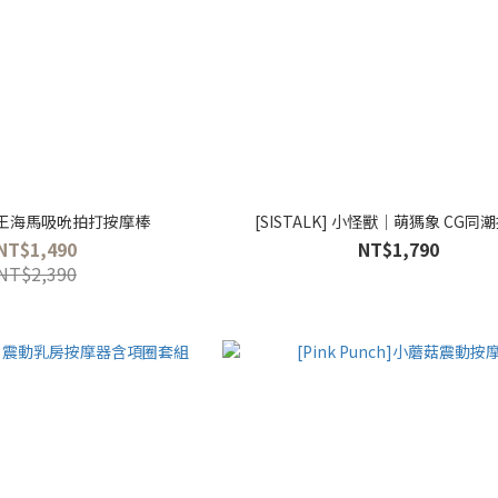
] 蒂王海馬吸吮拍打按摩棒
[SISTALK] 小怪獸│萌獁象 CG同
NT$1,490
NT$1,790
NT$2,390