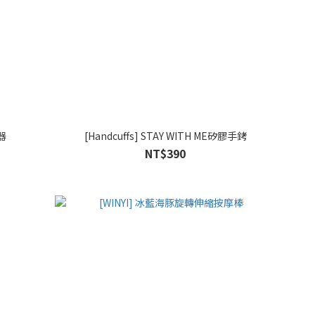
器
[Handcuffs] STAY WITH ME矽膠手銬
NT$390