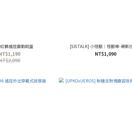
YI]紅鶴遙控震動跳蛋
[SISTALK] 小怪獸│怪獸棒-哥斯
NT$1,190
NT$1,090
NT$2,090