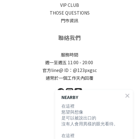
VIP CLUB
THOSE QUESTIONS
門市資訊
聯絡我們
服務時間
週一至週五 11:00 - 20:00
官方line@ ID：@123pxgsc
通常於一個工作天內回覆
NEARBY
在這裡
顧客服務
慾望與想像
是可以被說出口的
沒有人會用異樣的眼光看待。
購物須知
退換貨說明
在這裡