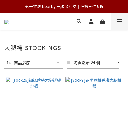
第一次跟 Nearby 一起過七夕｜任選三件 9折
💌 Nearby收藏家｜任選三件 9折 五件 88折
為保障您的購物權益，請於下單前詳閱購物須知
💌 Nearby收藏家｜任選三件 9折 五件 88折
大腿襪 STOCKINGS
商品排序
每頁顯示 24 個