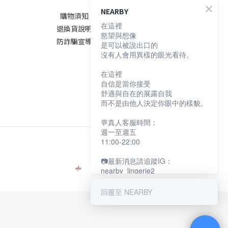
NEARBY
購物須知
在這裡
退換貨說明
慾望與想像
防詐騙宣導
是可以被說出口的
沒有人會用異樣的眼光看待。
在這裡
自信是當你接受
舒適與自在的展露自我
而不是由他人決定你眼中的樣貌。
💬真人客服時間：
週一至週五
11:00-22:00
📷最新消息請追蹤IG：
nearby_lingerie2
回覆至 NEARBY