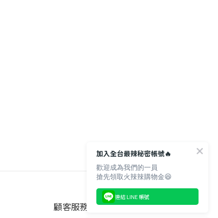
加入全台最辣秘密帳號🔥
歡迎成為我們的一員
搶先領取火辣辣購物金😆
連結 LINE 帳號
顧客服務