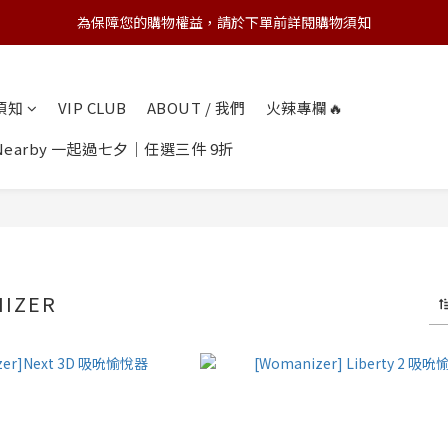
為保障您的購物權益，請於下單前詳閱購物須知
💌 Nearby收藏家｜任選三件 9折 五件 88折
💌 Nearby收藏家｜任選三件 9折 五件 88折
物須知
VIP CLUB
ABOUT / 我們
火辣專欄🔥
earby 一起過七夕｜任選三件 9折
IZER