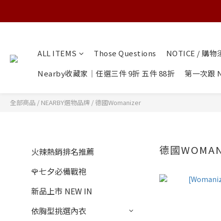
ALL ITEMS
Those Questions
NOTICE / 購
Nearby收藏家｜任選三件 9折 五件 88折
第一次跟 N
全部商品
/
NEARBY選物品牌
/
德國Womanizer
德國WOMAN
火辣熱銷排名推薦
🌹七夕必備戰袍
新品上市 NEW IN
依胸型挑選內衣