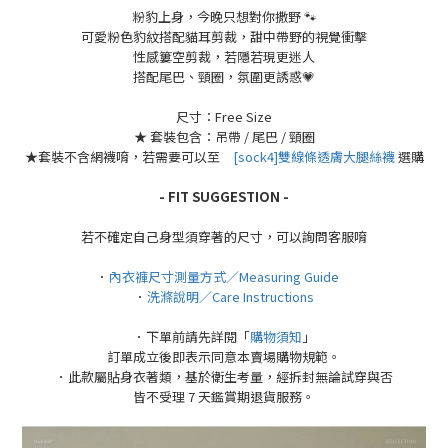
粉豹上身，今晚只想對你撒野 🐾
可愛粉色豹紋搭配貓耳剪裁，
甜中帶野的視覺衝擊
性感簍空剪裁，若隱若現更迷人
搭配尾巴、頸圈，氛圍更誘惑💗
尺寸：Free Size
★ 套裝包含：
吊帶 / 尾巴 / 頸圈
★套裝不含網襪唷，若需要可以至
[sock4]雙線條透膚大腿絲襪
選購
- FIT SUGGESTION -
若不確定自己身型須穿著的尺寸，可以詢問客服唷
．
內衣褲尺寸測量方式／Measuring Guide
．
洗滌說明／Care Instructions
．下單前請先詳閱「
購物須知
」
訂單成立後即表示同意本賣場購物規範。
．此款屬貼身衣著類，基於衛生考量，經拆封無論試穿與否
皆不受理 7 天鑑賞期退貨服務。