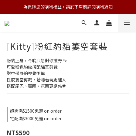
為保障您的購物權益，請於下單前詳閱購物須知
💌 Nearby收藏家｜任選三件 9折 五件 88折
💌 Nearby收藏家｜任選三件 9折 五件 88折
[Kitty]粉紅豹貓簍空套裝
粉豹上身，今晚只想對你撒野 🐾
可愛粉色豹紋搭配貓耳剪裁
甜中帶野的視覺衝擊
性感簍空剪裁，若隱若現更迷人
搭配尾巴、頸圈，氛圍更誘惑💗
超商滿$1500免運 on order
宅配滿$3000免運 on order
NT$590