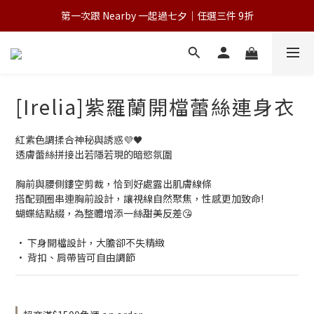
第一次跟 Nearby 一起過七夕｜任選三件 9折
💌 Nearby收藏家｜任選三件 9折 五件 88折
為保障您的購物權益，請於下單前詳閱購物須知
💌 Nearby收藏家｜任選三件 9折 五件 88折
[Irelia]紫羅蘭開檔蕾絲連身衣
紅紫色調揉合神秘與誘惑💜🖤
透膚蕾絲拼接出若隱若現的暗慾氛圍
胸前與腰側鏤空剪裁，恰到好處露出肌膚線條
搭配頸圈串連胸前設計，讓視線自然聚焦，性感更加致命!
蝴蝶結點綴，為整體增添一絲甜美反差😘
• 下身開檔設計，大膽卻不失精緻
• 背扣、肩帶皆可自由調節