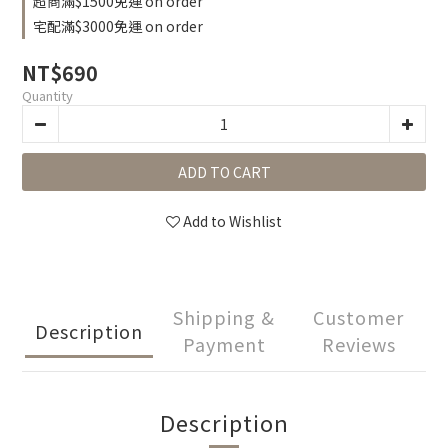
超商滿$1500免運 on order
宅配滿$3000免運 on order
NT$690
Quantity
ADD TO CART
Add to Wishlist
Shipping &
Customer
Description
Payment
Reviews
Description