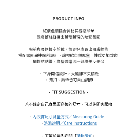
- PRODUCT INFO -
紅紫色調揉合神秘與誘惑💜🖤
透膚蕾絲拼接出若隱若現的暗慾氛圍
胸前與腰側鏤空剪裁，恰到好處露出肌膚線條
搭配頸圈串連胸前設計，讓視線自然聚焦，性感更加致命!
蝴蝶結點綴，為整體增添一絲甜美反差😘
• 下身開檔設計，大膽卻不失精緻
• 背扣、肩帶皆可自由調節
- FIT SUGGESTION -
若不確定自己身型須穿著的尺寸，可以詢問客服唷
．
內衣褲尺寸測量方式／Measuring Guide
．
洗滌說明／Care Instructions
．下單前請先詳閱「
購物須知
」