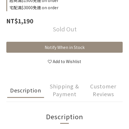
超商滿$1500免運 on order
宅配滿$3000免運 on order
NT$1,190
Sold Out
Notify When in Stock
Add to Wishlist
Shipping &
Customer
Description
Payment
Reviews
Description