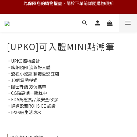
💌 Nearby收藏家｜任選三件 9折 五件 88折
💌 Nearby收藏家｜任選三件 9折 五件 88折
第一次跟 Nearby 一起過七夕｜任選三件 9折
為保障您的購物權益，請於下單前詳閱購物須知
[UPKO]可入體MINI點潮筆
💌 Nearby收藏家｜任選三件 9折 五件 88折
·UPKO獨特設計
·纖細頸部 流線好入體
·浪裡小蛟龍 翻覆愛慾狂潮
·10個震動模式
·隱密外觀 方便攜帶
·CG點高潮一擊就中
·FDA認證食品級安全矽膠
·通過歐盟ROHS CE 認證
·IPX6級生活防水