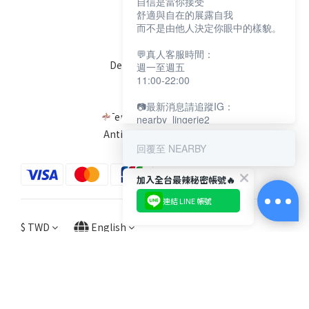
自信是當你接受
Help
舒適與自在的展露自我
而不是由他人決定你眼中的樣貌。
FAQ
💬真人客服時間：
Delivery & Shipping
週一至週五
11:00-22:00
Payment
Return Policy
📷最新消息請追蹤IG：
Terms & Conditions
nearby_lingerie2
Anti-Fraud Statement
回覆至 NEARBY
加入全台最辣秘密帳號🔥
連結 LINE 帳號
$
TWD
English
提醒您，我們不會以電話或簡訊方式通知變更付款方式。