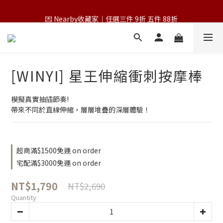
💌 Nearby收藏家｜任選三件 9折 五件 88折
💌 Nearby收藏家｜任選三件 9折 五件 88折
第一次跟 Nearby 一起過七夕｜任選三件 9折
為保障您的購物權益，請於下單前詳閱購物須知
[WINYI] 星王伸縮衝刺按摩棒
💌 Nearby收藏家｜任選三件 9折 五件 88折
模擬真實抽插節奏!
帶來不同於直線伸縮，層層堆疊的深層體驗！
超商滿$1500免運 on order
宅配滿$3000免運 on order
NT$1,790
NT$2,690
Quantity