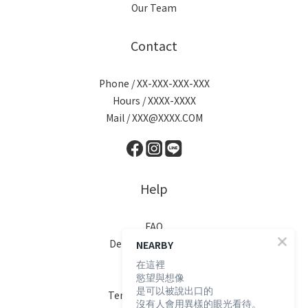
Our Team
Contact
Phone / XX-XXX-XXX-XXX
Hours / XXXX-XXXX
Mail / XXX@XXXX.COM
Help
FAQ
Delivery & Shipping
NEARBY
Payment
在這裡
慾望與想像
Return Policy
是可以被說出口的
Terms & Conditions
沒有人會用異樣的眼光看待。