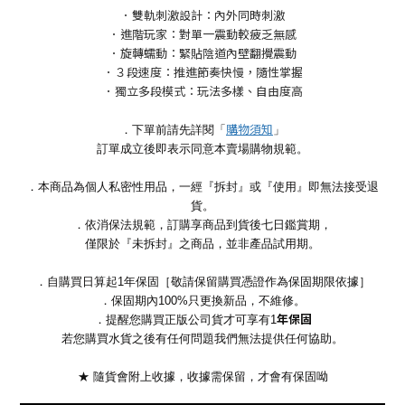
．雙軌刺激設計：內外同時刺激
．進階玩家：對單一震動較疲乏無感
．旋轉蠕動：緊貼陰道內壁翻攪震動
．３段速度：推進節奏快慢，隨性掌握
．獨立多段模式：玩法多樣、自由度高
購物須知
．下單前請先詳閱「
」
訂單成立後即表示同意本賣場購物規範。
．本商品為個人私密性用品，一經『拆封』或『使用』即無法接受退
貨。
．依消保法規範，訂購享商品到貨後七日鑑賞期，
僅限於『未拆封』之商品，並非產品試用期。
．自購買日算起1年保固［敬請保留購買憑證作為保固期限依據］
．保固期內100%只更換新品，不維修。
年保固
．提醒您購買正版公司貨才可享有1
若您購買水貨之後有任何問題我們無法提供任何協助。
★ 隨貨會附上收據，收據需保留，才會有保固呦