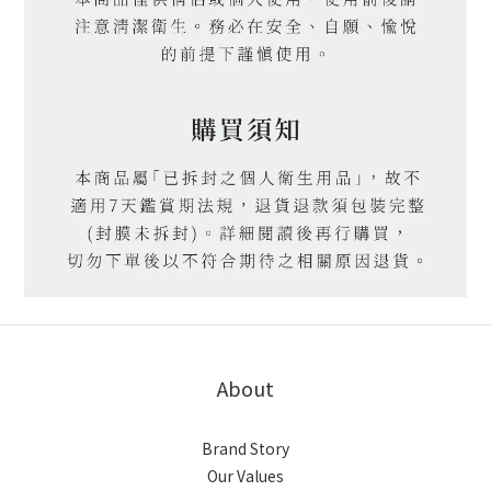
About
Brand Story
Our Values