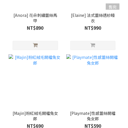
售完
[Anora] 花朵刺繡蕾絲馬
[Elaine] 法式蕾絲透紗睡
甲
衣
NT$890
NT$990
[Majin]粉紅絨毛開檔兔女
[Playmate]性感蕾絲開檔
郎
兔女郎
NT$690
NT$590