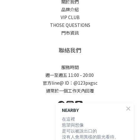
關於我們
品牌介紹
VIP CLUB
THOSE QUESTIONS
門市資訊
聯絡我們
服務時間
週一至週五 11:00 - 20:00
官方line@ ID：@123pxgsc
通常於一個工作天內回覆
NEARBY
在這裡
顧客服務
慾望與想像
是可以被說出口的
沒有人會用異樣的眼光看待。
購物須知