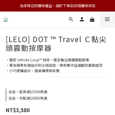
為保障您的購物權益，請於下單前詳閱購物須知
💌 Nearby收藏家｜任選三件 9折 五件 88折
💌 Nearby收藏家｜任選三件 9折 五件 88折
[LELO] DOT ™ Travel Ｃ點尖
頭震動按摩器
·獨家 Infinite Loop™ 技術，穩定輸出連續震動節奏
·專為精準刺激設計的尖頭造型，帶來集中且細膩的震動感受
·小巧便攜設計，隨身攜帶無負擔
全店，超商滿$1500免運
全店，宅配滿$3000免運
NT$3,580