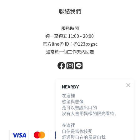
聯絡我們
服務時間
週一至週五 11:00 - 20:00
官方line@ ID：@123pxgsc
通常於一個工作天內回覆
顧客服務
NEARBY
在這裡
購物須知
慾望與想像
是可以被說出口的
退換貨說明
沒有人會用異樣的眼光看待。
防詐騙宣導
在這裡
自信是當你接受
舒適與自在的展露自我