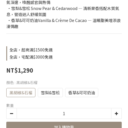
氣深邃，喚醒感官與熱情
 ・雪梨&雪松 Snow Pear & Cedarwood — 清新果香搭配木質氣
息，營造迷人舒緩氛圍 
 ・香草&可可奶油Vanilla & Crème De Cacao — 溫暖甜美增添浪
漫情趣
全店，超商滿$1500免運
全店，宅配滿$3000免運
NT$1,290
顏色
: 黑胡椒&石榴
黑胡椒&石榴
雪梨&雪松
香草&可可奶油
數量
加入購物車