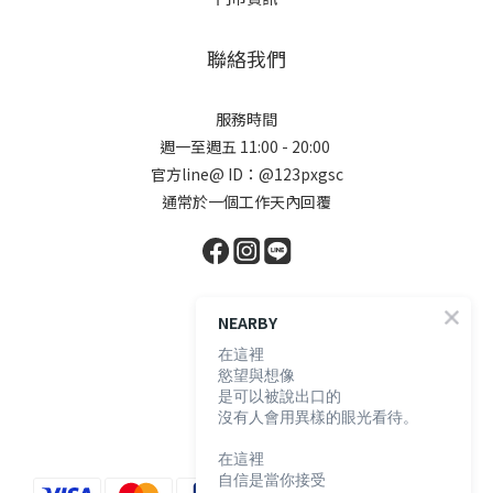
聯絡我們
服務時間
週一至週五 11:00 - 20:00
官方line@ ID：@123pxgsc
通常於一個工作天內回覆
顧客服務
NEARBY
在這裡
慾望與想像
購物須知
是可以被說出口的
退換貨說明
沒有人會用異樣的眼光看待。
防詐騙宣導
在這裡
自信是當你接受