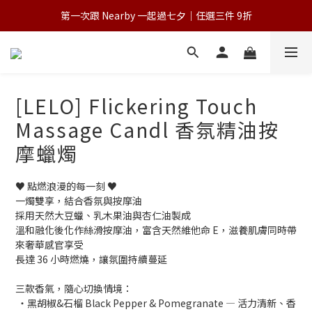
第一次跟 Nearby 一起過七夕｜任選三件 9折
💌 Nearby收藏家｜任選三件 9折 五件 88折
為保障您的購物權益，請於下單前詳閱購物須知
💌 Nearby收藏家｜任選三件 9折 五件 88折
[LELO] Flickering Touch
Massage Candl 香氛精油按
摩蠟燭
♥ 點燃浪漫的每一刻 ♥
一燭雙享，結合香氛與按摩油
採用天然大豆蠟、乳木果油與杏仁油製成
溫和融化後化作絲滑按摩油，富含天然維他命 E，滋養肌膚同時帶
來奢華感官享受
長達 36 小時燃燒，讓氛圍持續蔓延
三款香氣，隨心切換情境：
 ・黑胡椒&石榴 Black Pepper & Pomegranate — 活力清新、香