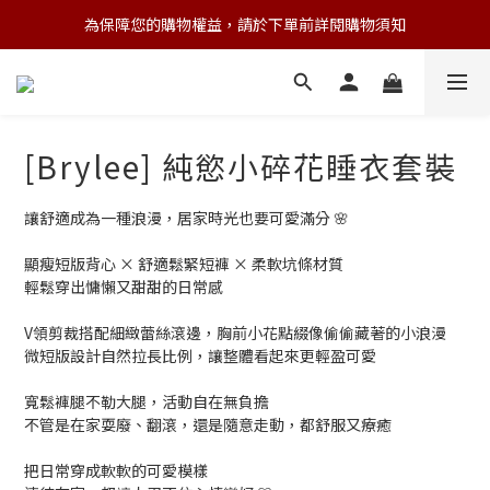
為保障您的購物權益，請於下單前詳閱購物須知
💌 Nearby收藏家｜任選三件 9折 五件 88折
💌 Nearby收藏家｜任選三件 9折 五件 88折
[Brylee] 純慾小碎花睡衣套裝
讓舒適成為一種浪漫，居家時光也要可愛滿分 🌸
顯瘦短版背心 × 舒適鬆緊短褲 × 柔軟坑條材質
輕鬆穿出慵懶又甜甜的日常感
V領剪裁搭配細緻蕾絲滾邊，胸前小花點綴像偷偷藏著的小浪漫
微短版設計自然拉長比例，讓整體看起來更輕盈可愛
寬鬆褲腿不勒大腿，活動自在無負擔
不管是在家耍廢、翻滾，還是隨意走動，都舒服又療癒
把日常穿成軟軟的可愛模樣