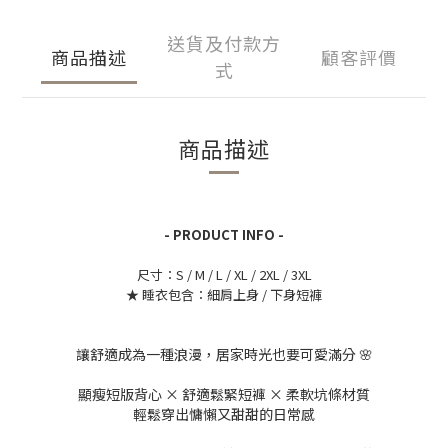
送貨及付款方
商品描述
顧客評價
式
商品描述
- PRODUCT INFO -
尺寸：S / M / L
/ XL
/ 2XL
/ 3XL
★ 睡衣
包含：
細肩上身 / 下身短褲
讓舒適成為一種浪漫，居家時光也要可愛滿分 🌸
顯瘦短版背心 × 舒適鬆緊短褲 × 柔軟坑條材質
輕鬆穿出慵懶又甜甜的日常感