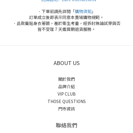
．下單前請先詳閱「
購物須知
」
訂單成立後即表示同意本賣場購物規範。
．此款屬貼身衣著類，基於衛生考量，經拆封無論試穿與否
皆不受理 7 天鑑賞期退貨服務。
ABOUT US
關於我們
品牌介紹
VIP CLUB
THOSE QUESTIONS
門市資訊
聯絡我們