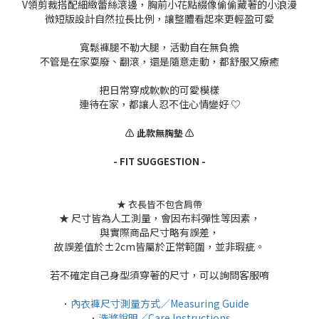
V領剪裁搭配細緻蕾絲滾邊，胸前小花點綴像偷偷藏著的小浪漫
微短版設計自然拉長比例，讓整體看起來更輕盈可愛
寬鬆褲腿不勒大腿，活動自在無負擔
不管是在家耍廢、翻滾，還是隨意走動，都舒服又療癒
把日常穿成軟軟的可愛模樣
連待在家，都讓人忍不住心情變好 ♡
⚠️ 此款無胸墊 ⚠️
- FIT SUGGESTION -
★ 衣長皆不包含肩帶
★ 尺寸皆為人工測量，會因布料彈性等因素，
與實際商品尺寸略有誤差，
故誤差值於±2cm皆屬於正常範圍，並非瑕疵。
若不確定自己身型須穿著的尺寸，可以詢問客服唷
．
內衣褲尺寸測量方式／Measuring Guide
．
洗滌說明／Care Instructions