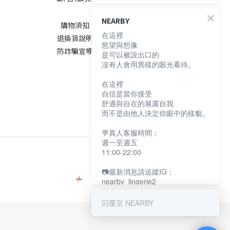
NEARBY
購物須知
在這裡
退換貨說明
慾望與想像
防詐騙宣導
是可以被說出口的
沒有人會用異樣的眼光看待。
在這裡
自信是當你接受
舒適與自在的展露自我
而不是由他人決定你眼中的樣貌。
💬真人客服時間：
週一至週五
11:00-22:00
📷最新消息請追蹤IG：
nearby_lingerie2
回覆至 NEARBY