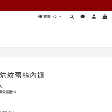
繁體中文
歐美豹紋蕾絲內褲
合
愛氛圍🫧