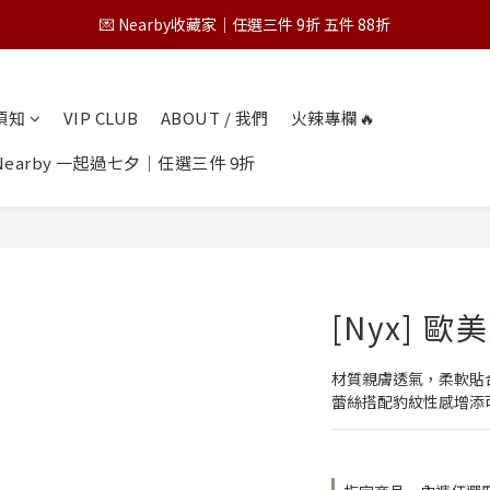
💌 Nearby收藏家｜任選三件 9折 五件 88折
💌 Nearby收藏家｜任選三件 9折 五件 88折
第一次跟 Nearby 一起過七夕｜任選三件 9折
物須知
VIP CLUB
ABOUT / 我們
火辣專欄🔥
為保障您的購物權益，請於下單前詳閱購物須知
earby 一起過七夕｜任選三件 9折
💌 Nearby收藏家｜任選三件 9折 五件 88折
[Nyx] 
材質親膚透氣，柔軟貼
蕾絲搭配豹紋性感增添可