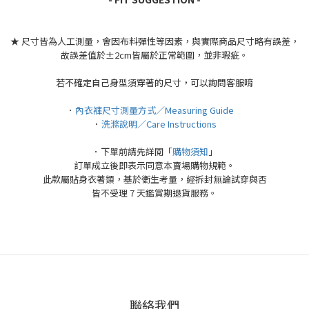
★ 尺寸皆為人工測量，會因布料彈性等因素，與實際商品尺寸略有誤差，
故誤差值於±2cm皆屬於正常範圍，並非瑕疵。
若不確定自己身型須穿著的尺寸，可以詢問客服唷
．
內衣褲尺寸測量方式／Measuring Guide
．
洗滌說明／Care Instructions
．下單前請先詳閱「
購物須知
」
訂單成立後即表示同意本賣場購物規範。
此款屬貼身衣著類，基於衛生考量，經拆封無論試穿與否
皆不受理 7 天鑑賞期退貨服務。
聯絡我們