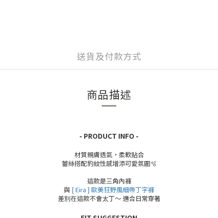
送貨及付款方式
商品描述
- PRODUCT INFO -
材質親膚透氣，柔軟貼合
蕾絲搭配豹紋性感增添可愛氛圍🫧
這款是三角內褲
與
[ Eira ] 歐美狂野風細帶丁字褲
差別在這款不會太丁～ 適合日常穿著
- FIT SUGGESTION -