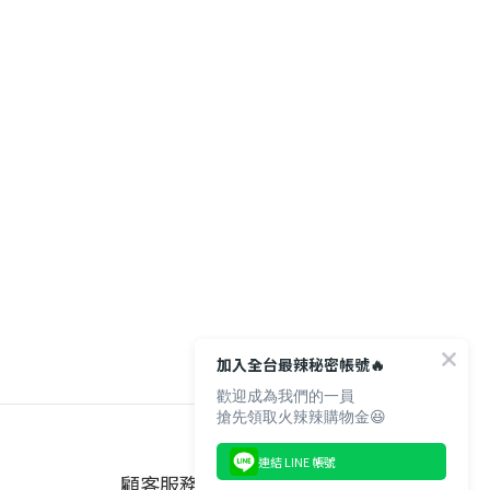
加入全台最辣秘密帳號🔥
歡迎成為我們的一員
搶先領取火辣辣購物金😆
連結 LINE 帳號
顧客服務