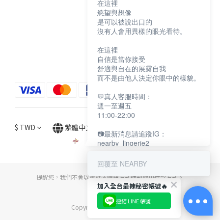
在這裡
顧客服務
慾望與想像
是可以被說出口的
沒有人會用異樣的眼光看待。
購物須知
退換貨說明
在這裡
自信是當你接受
防詐騙宣導
舒適與自在的展露自我
而不是由他人決定你眼中的樣貌。
💬真人客服時間：
週一至週五
11:00-22:00
$
TWD
繁體中文
📷最新消息請追蹤IG：
nearby_lingerie2
回覆至 NEARBY
提醒您，我們不會以電話或簡訊方式通知變更付款方式。
加入全台最辣秘密帳號🔥
連結 LINE 帳號
Copyright© [2024][NEARBY]