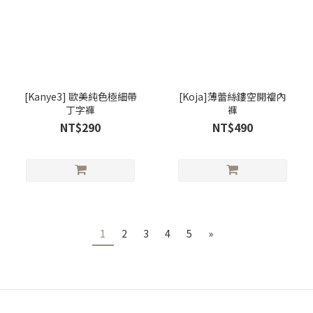
[Kanye3] 歐美純色極細帶
[Koja]薄蕾絲鏤空開襠內
丁字褲
褲
NT$290
NT$490
1
2
3
4
5
»