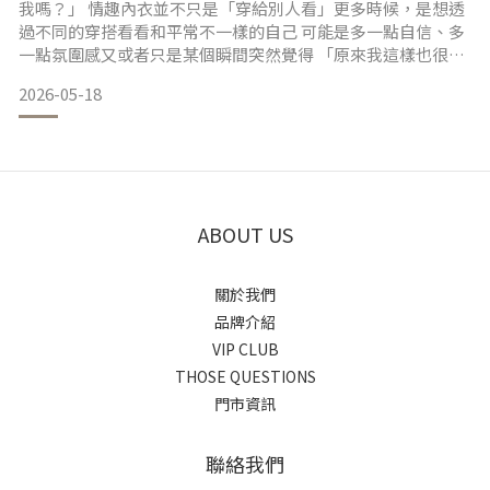
我嗎？」 情趣內衣並不只是「穿給別人看」更多時候，是想透
過不同的穿搭看看和平常不一樣的自己 可能是多一點自信、多
一點氛圍感又或者只是某個瞬間突然覺得 「原來我這樣也很好
看！」 而那種慢慢開始喜歡自己的感覺其實才是情趣內衣真正
2026-05-18
吸引人的地方 ＿＿PART 01 : 四種適合新手的情趣內衣蕾絲型｜
細節感與若隱若現角色服｜增加反差與情趣感睡衣型｜舒服自
然的性感氛圍絲襪套裝｜最容易營造氛圍感
ABOUT US
關於我們
品牌介紹
VIP CLUB
THOSE QUESTIONS
門市資訊
聯絡我們