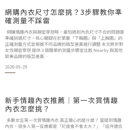
網購內衣尺寸怎麼挑？3步驟教你準
確測量不踩雷
網購情趣內衣與親密穿搭時，最怕遇到內衣尺寸不合的問題要
準確挑選尺寸，核心關鍵在於掌握「下胸圍」與「上胸圍」的
正確測量方式並根據不同品牌的版型差異進行調整 本文將針對
女性親密穿搭 提供 3 個簡單的測量步驟並比較 Nearby 與其他
歐美品牌的版型差異
需要特別注意的是由於內褲、丁字褲等貼身衣物涉及個人衛生
2026-05-29
多數品牌（包含 nearby）拆封後皆不提供退換貨服務 因此，
在下單前準確評估尺寸或前往 nearby 台北實體門市進行零壓
選購，是避免踩雷的最佳策略⭐ PART 01 : 什麼是情趣內衣與
新手情趣內衣推薦｜第一次買情趣
內衣怎麼挑？
多數女生第一次買情趣內衣 真正擔心的是什麼？ 當提到情趣
內衣，很多人第一反應都是「尺度會不會太大？」「這件適合