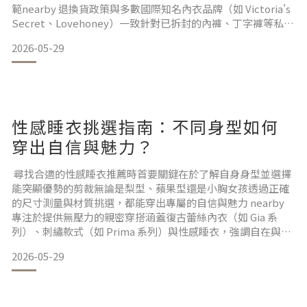
範nearby 退換貨政策與多數國際知名內衣品牌（如 Victoria's
Secret、Lovehoney）一致針對已拆封的內褲、丁字褲等私密
處接觸商品依法不提供退換貨服務 若您的商品為全新未拆封、
2026-05-29
吊牌完整或收到時即有瑕疵請立即備妥訂單編號與照片，透過
官方線上客服提出申請，以確保您的消費權益PART01: Near
性感睡衣挑選指南：不同身型如何
穿出自信與魅力？
尋找合適的性感睡衣推薦時首要關鍵在於了解自身身型並選擇
能突顯優勢的剪裁無論是梨型、蘋果型還是小胸女孩透過正確
的尺寸測量與材質挑選，都能穿出專屬的自信與魅力 nearby
專注於提供無壓力的親密穿搭涵蓋復古蕾絲內衣（如 Gia 系
列）、刺繡款式（如 Prima 系列）與性感睡衣，強調自在與美
感的平衡 然而，消費者在選購時需注意精緻蕾絲材質需要特定
2026-05-29
的洗滌照護且貼身衣物需嚴格遵守尺寸指南以確保穿著舒適
度 本文將帶您深入了解如何根據身型挑選、市場品牌比較以及
完整的選購與保養步驟，幫助新手輕鬆踏入質感內