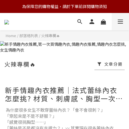
為保障您的購物權益，請於下單前詳閱購物須知
💌 Nearby收藏家｜任選三件 9折 五件 88折
💌 Nearby收藏家｜任選三件 9折 五件 88折
Home
/
部落格列表
/
火辣專欄🔥
火辣專欄🔥
文章分類
新手情趣內衣推薦｜法式蕾絲內衣
怎麼挑? 材質、刺膚感、胸型一次看
懂
為什麼很多女生不敢穿蕾絲內衣？「會不會很刺？」
「穿起來是不是不舒服？」
「感覺很挑胸型⋯⋯」
「蕾絲是不是都沒有支撐力？」〰️ 其實現在很多蕾絲內衣