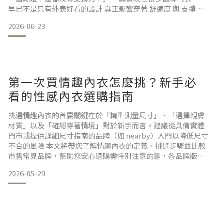
早已不是只有外表好看的設計 真正影響穿著 舒適度 與 支撐力
往往不是「有沒有蕾絲」
2026-06-23
而是罩杯版型
鋼圈結構
側邊包覆設計
肩帶穩定度
內裡材質與剪裁
第一次買情趣內衣怎麼挑？新手必
為選擇適合自己的蕾絲內衣的關鍵 ＿＿PART 01 : 蕾絲的工藝分
為三大類型Stretch Lace | 彈性蕾絲
看的性感內衣選購指南
通常成分會混:
* Spandex 彈性纖維
挑選情趣內衣的首要關鍵在於「精準測量尺寸」、「選擇親膚
* Elastane 彈性纖維
材質」以及「確認穿著情境」對於新手而言，建議從具備實體
門市或提供詳細尺寸指南的品牌（如 nearby）入門以降低尺寸
不合的風險 本文將帶您了解情趣內衣的定義、挑選步驟並比較
市售常見品牌，幫助您安心選購需特別注意的是，各品牌版型
略有差異購買前務必參考官方尺寸表並確認退換貨規範 PART
2026-05-29
01 : 什麼是情趣內衣與親密穿搭？情趣內衣與親密穿搭泛指設
計上強調性感、自信與視覺美感的內著產品涵蓋蕾絲內衣
（Bralette）、丁字褲、性感睡衣與角色扮演服