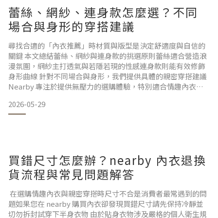
蕾絲、網紗、連身款怎麼選？不同
場合與身形的穿搭建議
尋找合適的「內衣推薦」時材質與版型是決定舒適度與自信的
關鍵 本文總結蕾絲、網紗與連身款的挑選原則蕾絲適合營造浪
漫氛圍，網紗主打透氣與若隱若現的性感連身款則能有效修飾
身形曲線 針對不同場合與身形，我們提供具體的親密穿搭建議
Nearby 專注於提供無壓力的選購體驗，特別適合情趣內衣新
手 需注意的是，不同品牌的尺碼標準存在差異選購前務必參考
2026-05-29
官方尺寸表並正確測量 接下來將詳細解析各款式的適用情境與
挑選步驟
PART 01 : 什麼是親密穿搭？Nearby 內衣的定位與特色親密穿
搭不僅是傳統意義上的情趣
買錯尺寸怎麼辦？nearby 內衣退換
貨流程與常見問題解答
在選購情趣內衣與親密穿搭時尺寸不合是消費者最常遇到的問
題如果您在 nearby 購買內衣卻發現買錯尺寸請先保持冷靜並
切勿拆封試穿下半身衣物 由於貼身衣物涉及嚴格的個人衛生規