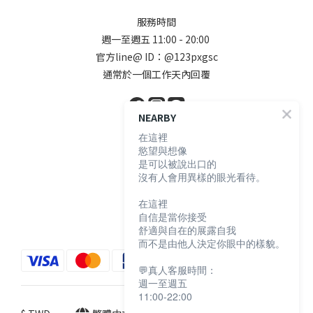
服務時間
週一至週五 11:00 - 20:00
官方line@ ID：@123pxgsc
通常於一個工作天內回覆
NEARBY
在這裡
顧客服務
慾望與想像
是可以被說出口的
沒有人會用異樣的眼光看待。
購物須知
退換貨說明
在這裡
自信是當你接受
防詐騙宣導
舒適與自在的展露自我
而不是由他人決定你眼中的樣貌。
💬真人客服時間：
週一至週五
11:00-22:00