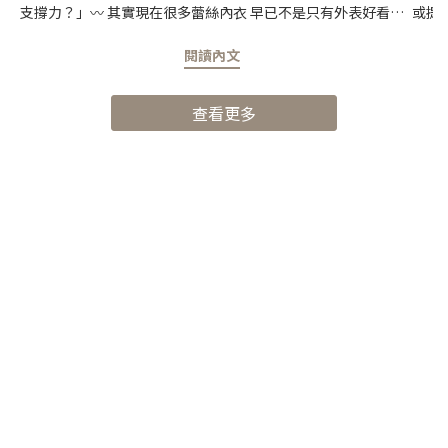
支撐力？」〰️ 其實現在很多蕾絲內衣 早已不是只有外表好看的
或提
設計 真正影響穿著 舒適度 與 支撐力 往往不是「有沒有蕾絲」
的風
閱讀內文
而是罩杯版型 鋼圈結構 側邊包覆設計 肩帶穩定度 內裡材質與剪
常見
裁 為選擇適合自己的蕾絲內衣的關鍵 ＿＿PART 01 : 蕾絲的工藝
異購買
查看更多
分為三大類型Stretch Lace | 彈性蕾絲 通常成分會混: *
是情
Spandex 彈性纖維 * Elastane 彈性纖維相較水溶蕾絲和刺繡蕾
感、自
絲 彈性蕾絲比較適合亞洲人的肌膚 〰️ Stretch Lace | 彈性蕾絲
字褲
我們家自訂款常用的蕾絲 把刺繍做在網紗上會有一種花紋浮在
的情
肌膚上的美感 〰️ Water Lace|水溶蕾絲是一種將在水溶布上先
擇 以
刺繡出花紋 接著把底部溶掉只剩下花紋本體的工藝 ＿＿PART
系列」
02 : Nearby的蕾絲與市面上的差異 對 NEARBY 來說 舒適與性感
古蕾絲
不是二選一為了兼顧美感與穿著體驗 我們舍棄成本較低的現成
兼具
蕾絲網底 而是投入更多成本 使用國際知名內衣品牌等級的訂製
PAR
網底從花紋設計、織法到肌膚觸感 每一個細節都經過反覆挑選
場上
與調整 希望保留蕾絲最迷人的性感氛圍 同時帶來更柔軟、更親
針對 n
膚的穿著感受 (圖）NEARBY訂製 / 市售蕾絲左側為 Nearby 特
Sec
別訂製、獨立染製的蕾絲網底 色澤更貼近肌膚溫度,不同於廉價
較維度n
蕾絲網底的死白 在光影下呈現更自然的融合感 像是自然融進肌
在地