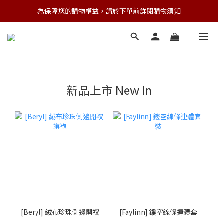
為保障您的購物權益，請於下單前詳閱購物須知
💌 Nearby收藏家｜任選三件 9折 五件 88折
💌 Nearby收藏家｜任選三件 9折 五件 88折
新品上市 New In
[Beryl] 絨布珍珠側邊開衩
[Faylinn] 鏤空線條連體套