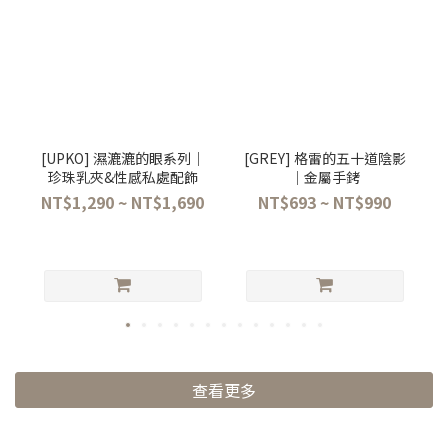
[UPKO] 濕漉漉的眼系列｜
[GREY] 格雷的五十道陰影
珍珠乳夾&性感私處配飾
│金屬手銬
NT$1,290 ~ NT$1,690
NT$693 ~ NT$990
查看更多