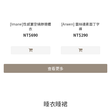
[Imane]性感簍空繞脖連體
[Arwen] 蕾絲邊素面丁字
衣
褲
NT$690
NT$290
查看更多
睡衣睡裙