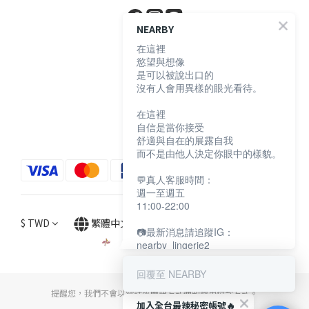
NEARBY
在這裡
顧客服務
慾望與想像
是可以被說出口的
沒有人會用異樣的眼光看待。
購物須知
退換貨說明
在這裡
自信是當你接受
防詐騙宣導
舒適與自在的展露自我
而不是由他人決定你眼中的樣貌。
💬真人客服時間：
週一至週五
11:00-22:00
$
TWD
繁體中文
📷最新消息請追蹤IG：
nearby_lingerie2
回覆至 NEARBY
提醒您，我們不會以電話或簡訊方式通知變更付款方式。
加入全台最辣秘密帳號🔥