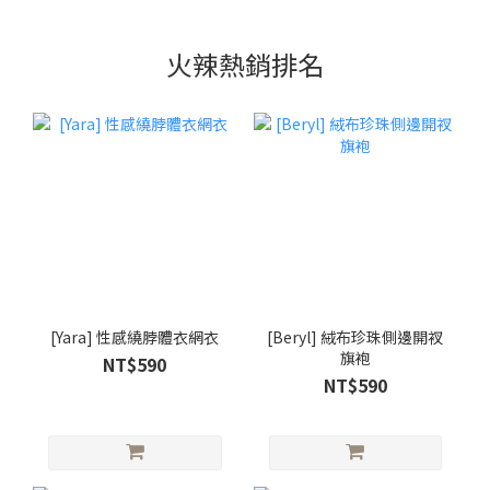
火辣熱銷排名
[Yara] 性感繞脖體衣網衣
[Beryl] 絨布珍珠側邊開衩
旗袍
NT$590
NT$590