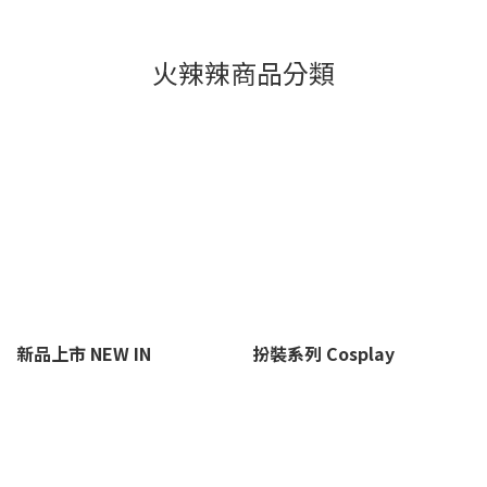
計 如果不確定自己身形適合哪種尺寸歡迎私訊官方line客服或者
式（如
到Nearby敦南實體門市我們有提供舒適試穿服務現場專員人員
感刺
火辣辣商品分類
協助您！ Q:蕾絲内衣適合日常穿嗎? 可以!重點不是能不能穿而是
的軟
有沒有選對支撐結構與包覆設計 Q:小胸穿蕾絲會不會撐不起
的款
來? 可以參考本文 PART.03 思考您追求的是哪種感覺 選擇正確
建議
的版型、支撐度 Q:蕾絲内衣是不是都沒有支撐力? 支撐力來自車
裝，
線設計、鋼圈與側邊結構 和是否使用蕾絲無關呦! Q:要怎麼判斷
nea
一件蕾絲內衣好不好穿? 布料柔軟度、接縫是否平整、以及整體
下的
包覆結構 如肌膚敏感、擔心布料不適合自己如果不確定自己身
況 
形適合哪種尺寸歡迎私訊官方line客服或者到Nearby敦南實體
信與
門市我們有提供舒適試穿服務現場專員人員協助您！ 本文作者
享受
｜Ingrid 13 年女性內衣產業經驗研究方向：亞洲女性內衣版
偏好
型、性感內衣設計IG:@lovebypeachThreads:@lovebypeach
Nea
新品上市 NEW IN
扮裝系列 Cosplay
品牌頁:@nearby_lingerie @nearby_lingerie2 敦南門市臺北
衣、重
市大安區建安里敦化南路一段187巷73號營業時間14:00-22:00
品線
Ado
與客服
衣的