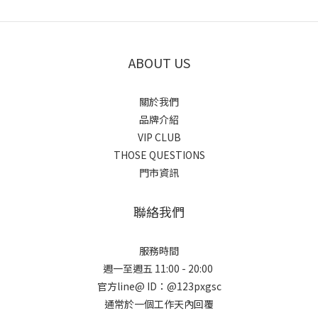
困難
提供
到展
ABOUT US
開常
內容基
關於我們
之公開
品牌介紹
火
VIP CLUB
（Lov
THOSE QUESTIONS
資料整
門市資訊
聯絡我們
頁:@n
安
服務時間
週一至週五 11:00 - 20:00
官方line@ ID：@123pxgsc
通常於一個工作天內回覆