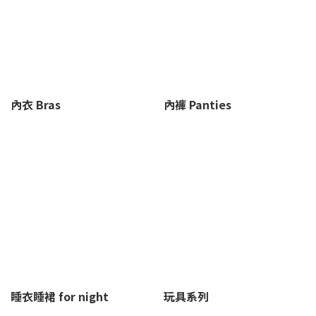
在選
不同
圍過
材質
丟入
生考
內衣 Bras
內褲 Panties
基
NOTI
內衣的
私提
件 
弱建
免使
己的尺
測量
試穿
睡衣睡裙 for night
玩具系列
動較快
新現貨