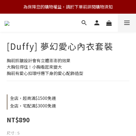
為保障您的購物權益，請於下單前詳閱購物須知
💌 Nearby收藏家｜任選三件 9折 五件 88折
💌 Nearby收藏家｜任選三件 9折 五件 88折
[Duffy] 夢幻愛心內衣套裝
胸前抓皺設計會有立體澎澎的效果
大胸包得住！小胸看起來變大
胸前有愛心扣環呼應下身的愛心配飾造型
全店，超商滿$1500免運
全店，宅配滿$3000免運
NT$890
尺寸
: S