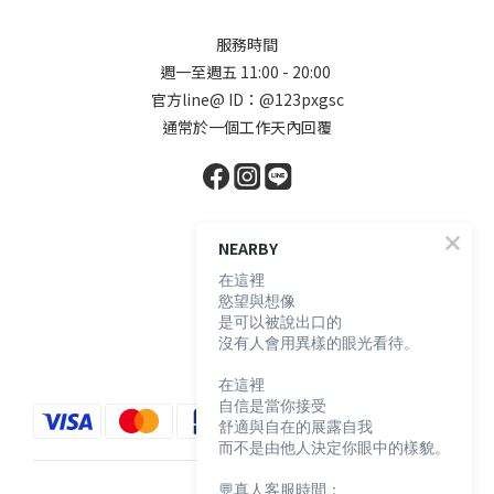
服務時間
週一至週五 11:00 - 20:00
官方line@ ID：@123pxgsc
通常於一個工作天內回覆
顧客服務
NEARBY
在這裡
慾望與想像
購物須知
是可以被說出口的
退換貨說明
沒有人會用異樣的眼光看待。
防詐騙宣導
在這裡
自信是當你接受
舒適與自在的展露自我
而不是由他人決定你眼中的樣貌。
💬真人客服時間：