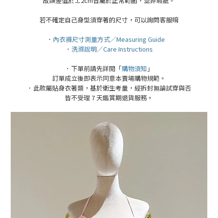
故誤差值於±2cm皆屬於正常範圍，並非瑕疵。
若不確定自己身型須穿著的尺寸，可以詢問客服唷
．
內衣褲尺寸測量方式／Measuring Guide
．
洗滌說明／Care Instructions
．下單前請先詳閱「
購物須知
」
訂單成立後即表示同意本賣場購物規範。
．此款屬貼身衣著類，基於衛生考量，經拆封無論試穿與否
皆不受理 7 天鑑賞期退貨服務。