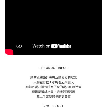
- PRODUCT INFO -
胸前抓皺設計會有立體澎澎的效果
大胸包得住！小胸看起來變大
胸前有愛心扣環呼應下身的愛心配飾造型
短裙是薄紗材質，透膚若隱若現
戴上手套整體搭配更豐富
尺寸：S / M / L