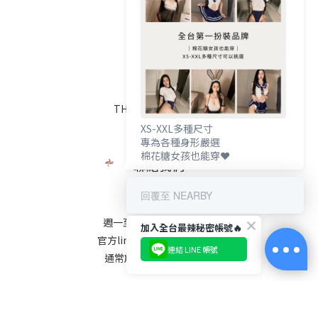
ABOUT US
關於我們
品牌介紹
VIP CLUB
THOSE QUESTIONS
門市資訊
XS-XXL多種尺寸
專為各種身形嚴選
棉花糖女孩也能穿❤️
聯絡我們
回覆至 NEARBY
服務時間
週一至週五 11:00 - 20:00
加入全台最辣秘密帳號🔥
官方line@ ID：@123pxgsc
連結 LINE 帳號
通常於一個工作天內回覆