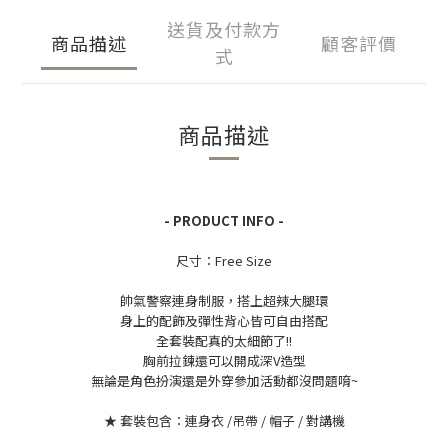
送貨及付款方
商品描述
顧客評價
式
商品描述
- PRODUCT INFO -
尺寸：Free Size
帥氣警察連身制服
，搭上超辣大腿環
身上的配飾及彈性背心皆可自由搭配
全套裝配真的太細節了!!
胸前拉鍊還可以開成深V造型
無論是角色扮演還是外穿參加活動都沒問題唷~
★ 套裝包含：連身衣 /吊帶 / 帽子
/
對講機