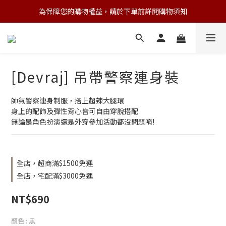
為保障您的購物權益，請於下單前詳閱購物須知
💌 Nearby收藏家｜任選三件 9折 五件 88折
💌 Nearby收藏家｜任選三件 9折 五件 88折
[Devraj] 吊帶警察連身裝
帥氣警察連身制服，搭上超辣大腿環
身上的配飾及彈性背心皆可自由穿脫搭配
無論是角色扮演還是外穿參加活動都沒問題唷!
全店，超商滿$1500免運
全店，宅配滿$3000免運
NT$690
顏色
: 黑