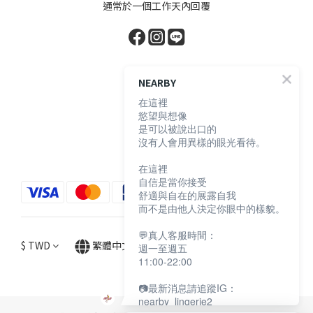
通常於一個工作天內回覆
顧客服務
NEARBY
在這裡
慾望與想像
購物須知
是可以被說出口的
退換貨說明
沒有人會用異樣的眼光看待。
防詐騙宣導
在這裡
自信是當你接受
舒適與自在的展露自我
而不是由他人決定你眼中的樣貌。
💬真人客服時間：
$
TWD
繁體中文
週一至週五
11:00-22:00
📷最新消息請追蹤IG：
nearby_lingerie2