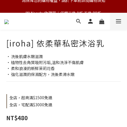
💌 Nearby收藏家｜任選三件 9折 五件 88折
💌 Nearby收藏家｜任選三件 9折 五件 88折
第一次跟 Nearby 一起過七夕｜任選三件 9折
為保障您的購物權益，請於下單前詳閱購物須知
[iroha] 依柔華私密沐浴乳
💌 Nearby收藏家｜任選三件 9折 五件 88折
• 洗後肌膚水嫩滋潤
• 植物性去角質吸附污垢,溫和洗淨不傷肌膚
• 柔和浪漫的新鮮茉莉花香
• 強化滋潤的保濕配方，洗後柔滑水嫩
全店，超商滿$1500免運
全店，宅配滿$3000免運
NT$480