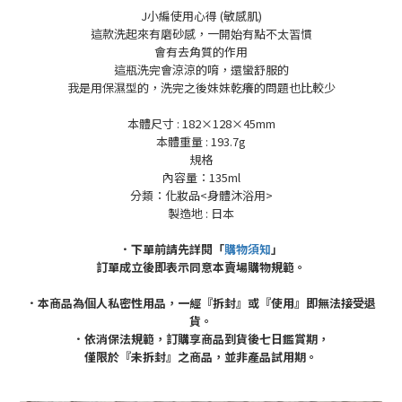
J小編使用心得 (敏感肌)
這款洗起來有磨砂感，一開始有點不太習慣
會有去角質的作用
這瓶洗完會涼涼的唷，還蠻舒服的
我是用保濕型的，洗完之後妹妹乾癢的問題也比較少
本體尺寸 : 182×128×45mm
本體重量 : 193.7g
規格
內容量：135ml
分類：化妝品<身體沐浴用>
製造地 : 日本
．下單前請先詳閱「
購物須知
」
訂單成立後即表示同意本賣場購物規範。
．本商品為個人私密性用品，一經『拆封』或『使用』即無法接受退
貨。
．依消保法規範，訂購享商品到貨後七日鑑賞期，
僅限於『未拆封』之商品，並非產品試用期。