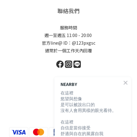
聯絡我們
服務時間
週一至週五 11:00 - 20:00
官方line@ ID：@123pxgsc
通常於一個工作天內回覆
顧客服務
NEARBY
在這裡
慾望與想像
購物須知
是可以被說出口的
退換貨說明
沒有人會用異樣的眼光看待。
防詐騙宣導
在這裡
自信是當你接受
舒適與自在的展露自我