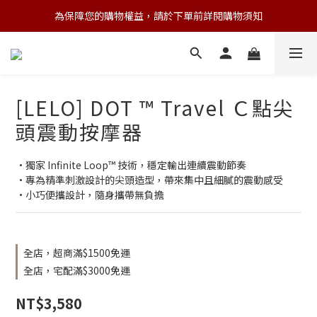
為保障您的購物權益，請於下單前詳閱購物須知
💌 Nearby收藏家｜任選三件 9折 五件 88折
💌 Nearby收藏家｜任選三件 9折 五件 88折
[LELO] DOT ™ Travel Ｃ點尖
頭震動按摩器
·獨家 Infinite Loop™ 技術，穩定輸出連續震動節奏
·專為精準刺激設計的尖頭造型，帶來集中且細膩的震動感受
·小巧便攜設計，隨身攜帶無負擔
全店，超商滿$1500免運
全店，宅配滿$3000免運
NT$3,580