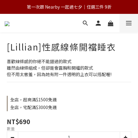
第一次跟 Nearby 一起過七夕｜任選三件 9折
💌 Nearby收藏家｜任選三件 9折 五件 88折
為保障您的購物權益，請於下單前詳閱購物須知
💌 Nearby收藏家｜任選三件 9折 五件 88折
[Lillian]性感線條開襠睡衣
喜歡線條感的你絕不能錯過的款式
雖然由線條組成，但卻是會露胸和開檔的款式
但不用太害羞，因為她有附一件透明的上衣可以搭配喔!
全店，超商滿$1500免運
全店，宅配滿$3000免運
NT$690
數量