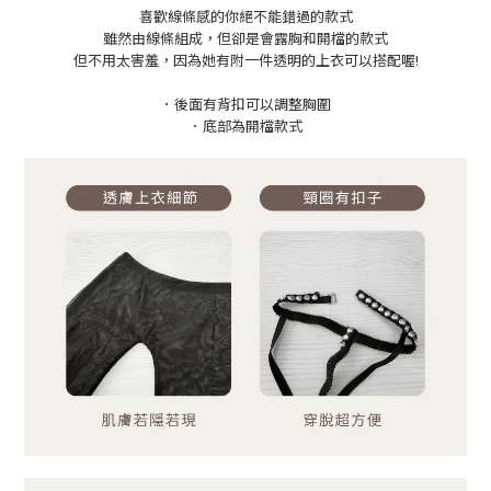
喜歡線條感的你絕不能錯過的款式
雖然由線條組成，但卻是會
露胸和開檔的款式
但不用太害羞，因為她有附一件透明的上衣可以搭配喔!
．後面有背扣可以調整胸圍
．底部為開檔款式