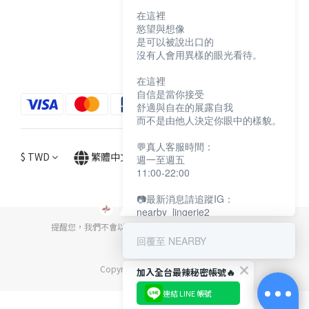
在這裡
慾望與想像
購物須知
是可以被說出口的
退換貨說明
沒有人會用異樣的眼光看待。
防詐騙宣導
在這裡
自信是當你接受
舒適與自在的展露自我
而不是由他人決定你眼中的樣貌。
💬真人客服時間：
$
TWD
繁體中文
週一至週五
11:00-22:00
📷最新消息請追蹤IG：
nearby_lingerie2
提醒您，我們不會以電話或簡訊方式通知變更付款方式。
回覆至 NEARBY
Copyright© [2024][NEARBY]
加入全台最辣秘密帳號🔥
連結 LINE 帳號