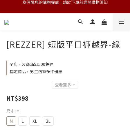
💌 Nearby收藏家｜任選三件 9折 五件 88折
💌 Nearby收藏家｜任選三件 9折 五件 88折
[REZZER] 短版平口褲越界-綠
全店，超商滿$1500免運
指定商品，男生內褲多件優惠
查看更多
NT$398
尺寸
: M
M
L
XL
2L