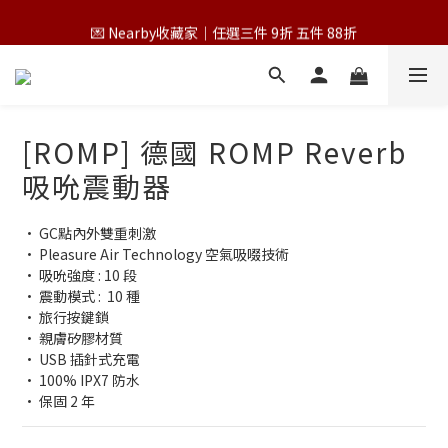
💌 Nearby收藏家｜任選三件 9折 五件 88折
💌 Nearby收藏家｜任選三件 9折 五件 88折
第一次跟 Nearby 一起過七夕｜任選三件 9折
為保障您的購物權益，請於下單前詳閱購物須知
[ROMP] 德國 ROMP Reverb
💌 Nearby收藏家｜任選三件 9折 五件 88折
吸吮震動器
• GC點內外雙重刺激
• Pleasure Air Technology 空氣吸啜技術
• 吸吮強度 : 10 段
• 震動模式 :  10 種
• 旅行按鍵鎖
• 親膚矽膠材質
• USB 插針式充電
• 100% IPX7 防水
• 保固 2 年