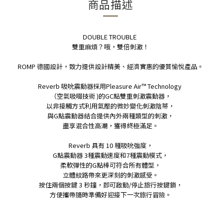
商品描述
DOUBLE TROUBLE
雙重麻煩？哦，雙倍刺激！
ROMP 德國設計，致力提供設計精美、經濟實惠的優質愉悅產品。
Reverb 吸吮震動器採用Pleasure Air™ Technology
（空氣吸啜技術 )的GC點雙重刺激震動器，
以非接觸方式
利用氣壓的微妙變化刺激陰蒂，
與G點震動器結合提供內外兩種類型的刺激，
盡享混合性高潮，獲得終極滿足。
Reverb 具有 10 種吸吮強度，
G點震動器 3種震動速度和7種震動模式，
柔軟彈性的G點棒可符合所有體型，
立體紋路帶來更深刻的刺激感受。
按住兩個按鍵 3 秒鐘，即可啟動/停止旅行按鍵鎖，
方便攜帶隨時準備好迎接下一次旅行冒險。