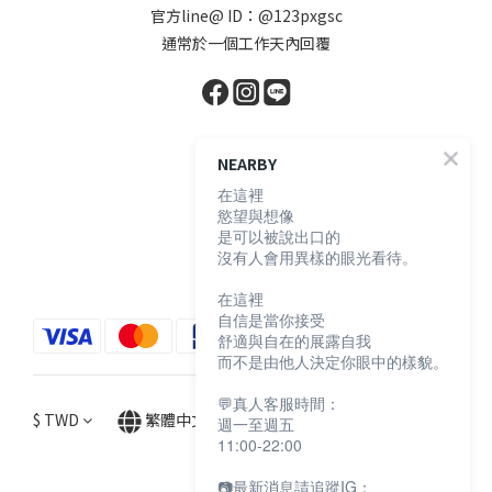
官方line@ ID：@123pxgsc
通常於一個工作天內回覆
顧客服務
NEARBY
在這裡
慾望與想像
購物須知
是可以被說出口的
退換貨說明
沒有人會用異樣的眼光看待。
防詐騙宣導
在這裡
自信是當你接受
舒適與自在的展露自我
而不是由他人決定你眼中的樣貌。
💬真人客服時間：
$
TWD
繁體中文
週一至週五
11:00-22:00
📷最新消息請追蹤IG：