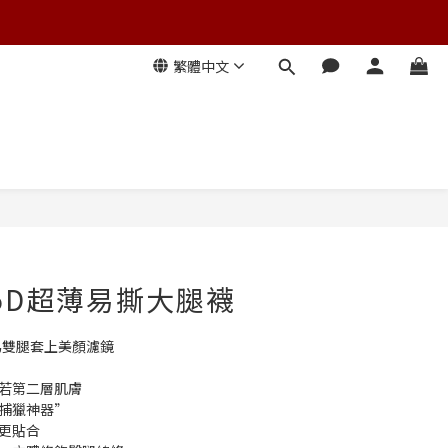
繁體中文
 | 5D超薄易撕大腿襪
是為雙腿套上美顏濾鏡
宛若第二層肌膚
“捕獵神器”
著更貼合