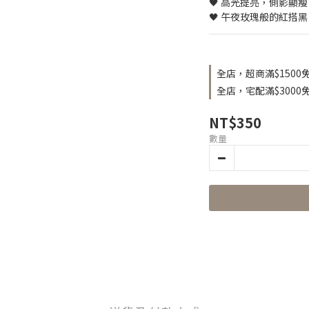
🖤 高光提亮，側影顯
🖤 午夜玫瑰般的紅搭
全店，超商滿$1500
全店，宅配滿$3000
NT$350
數量