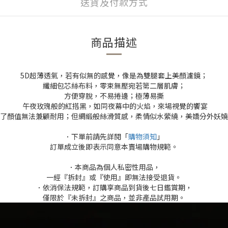
送貨及付款方式
商品描述
5D超薄透氣，若有似無的感覺，像是為雙腿套上美顏濾鏡；
纖細包芯絲布料，零束無壓宛若第二層肌膚；
方便穿脫，不易捲邊；極薄易撕
午夜玫瑰般的紅搭黑，如同夜幕中的火焰，來場視覺的饗宴
了顏值無法兼顧耐用；但綢緞般絲滑質感，柔情似水縈繞，美嬌分外妖嬈
．下單前請先詳閱「
購物須知
」
訂單成立後即表示同意本賣場購物規範。
．本商品為個人私密性用品，
一經『拆封』或『使用』即無法接受退貨。
．依消保法規範，訂購享商品到貨後七日鑑賞期，
僅限於『未拆封』之商品，並非產品試用期。