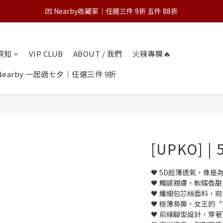
💌 Nearby收藏家｜任選三件 9折 五件 88折
💌 Nearby收藏家｜任選三件 9折 五件 88折
第一次跟 Nearby 一起過七夕｜任選三件 9折
物須知
VIP CLUB
ABOUT / 我們
火辣專欄🔥
為保障您的購物權益，請於下單前詳閱購物須知
earby 一起過七夕｜任選三件 9折
💌 Nearby收藏家｜任選三件 9折 五件 88折
[UPKO]
🖤 5D超薄透氣，像
🖤 觸感親膚，軟糯香甜
🖤 纖細包芯絲面料，
🖤 極薄易撕，女王的
🖤 前緣腳型設計，穿