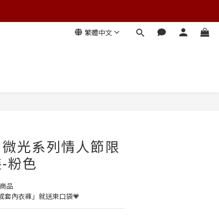
繁體中文
7.0]微光系列情人節限
-粉色
定商品
成套內衣褲」就送束口袋💗