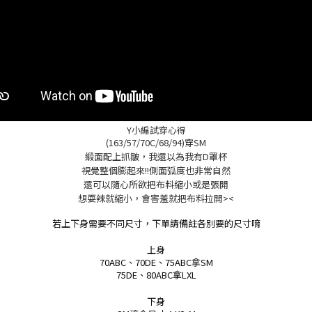
Y小編試穿心得
(163/57/70C/68/94)穿SM
緞面配上抓皺，我還以為我有D罩杯
視覺整個膨起來!!側面弧度也非常自然
還可以隨心所欲把布料縮小或是張開
想耍辣就縮小，會害羞就把布料拉開><
若上下身需要不同尺寸，下單請備註各別要的尺寸唷
上身
70ABC、
70DE、75ABC拿SM
75DE、80ABC拿LXL
下身