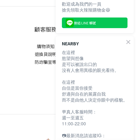
歡迎成為我們的一員
搶先領取火辣辣購物金😆
連結 LINE 帳號
顧客服務
NEARBY
購物須知
在這裡
退換貨說明
慾望與想像
防詐騙宣導
是可以被說出口的
沒有人會用異樣的眼光看待。
在這裡
自信是當你接受
舒適與自在的展露自我
而不是由他人決定你眼中的樣貌。
💬真人客服時間：
週一至週五
11:00-22:00
📷最新消息請追蹤IG：