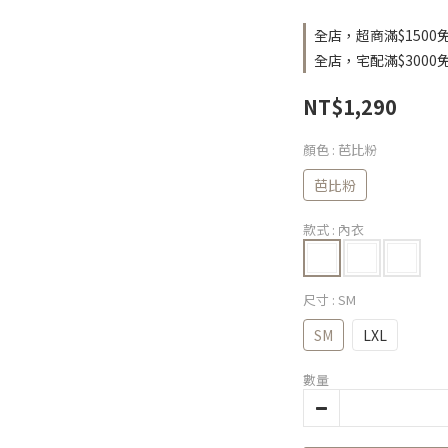
全店，超商滿$1500
全店，宅配滿$3000
NT$1,290
顏色
: 芭比粉
芭比粉
款式
: 內衣
尺寸
: SM
SM
LXL
數量