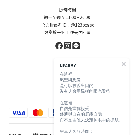
服務時間
週一至週五 11:00 - 20:00
官方line@ ID：@123pxgsc
通常於一個工作天內回覆
顧客服務
NEARBY
在這裡
慾望與想像
購物須知
是可以被說出口的
退換貨說明
沒有人會用異樣的眼光看待。
防詐騙宣導
在這裡
自信是當你接受
舒適與自在的展露自我
而不是由他人決定你眼中的樣貌。
💬真人客服時間：