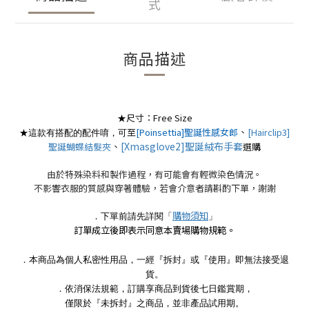
式
商品描述
尺寸：Free Size
★
、
至
[Poinsettia]聖誕性感女郎
[Hairclip3]
★這款有搭配的配件唷，可
、
[Xmasglove2]聖誕絨布手套
聖誕蝴蝶結髮夾
選購
由於特殊染料和製作過程，有可能會有輕微染色情況。
不影響衣服的質感與穿著體驗，若會介意者請斟酌下單，謝謝
購物須知
．下單前請先詳閱「
」
訂單成立後即表示同意本賣場購物規範。
．本商品為個人私密性用品，一經『拆封』或『使用』即無法接受退
貨。
．依消保法規範，訂購享商品到貨後七日鑑賞期，
僅限於『未拆封』之商品，並非產品試用期。