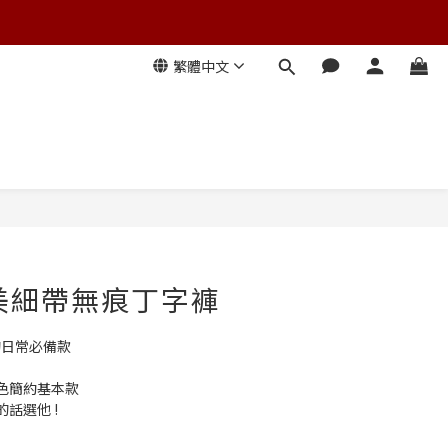
繁體中文
 歐美細帶無痕丁字褲
的日常必備款
色簡約基本款 
話選他 !