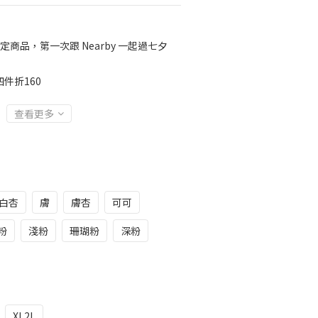
定商品，第一次跟 Nearby 一起過七夕
件折160
查看更多
白杏
膚
膚杏
可可
粉
淺粉
珊瑚粉
深粉
XL2L