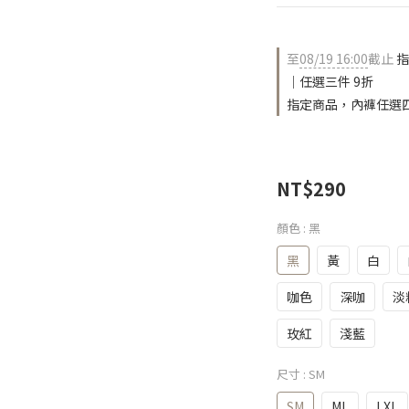
至
08/19 16:00
截止
指
｜任選三件 9折
指定商品，內褲任選四
NT$290
顏色
: 黑
黑
黃
白
咖色
深咖
淡
玫紅
淺藍
尺寸
: SM
SM
ML
LXL