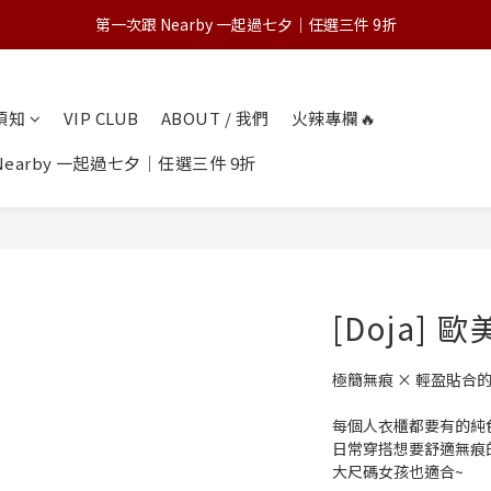
第一次跟 Nearby 一起過七夕｜任選三件 9折
💌 Nearby收藏家｜任選三件 9折 五件 88折
為保障您的購物權益，請於下單前詳閱購物須知
💌 Nearby收藏家｜任選三件 9折 五件 88折
物須知
VIP CLUB
ABOUT / 我們
火辣專欄🔥
earby 一起過七夕｜任選三件 9折
[Doja]
極簡無痕 × 輕盈貼合
每個人衣櫃都要有的純
日常穿搭想要舒適無痕的
大尺碼女孩也適合~