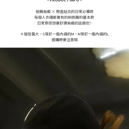
極簡無痕 × 輕盈貼合的日常必備款
每個人衣櫃都要有的純色簡約基本款
日常穿搭想要舒適無痕的話選他 !
＊版型偏大，S等於一般內褲的M，M等於一般內褲的L
選購時要注意唷