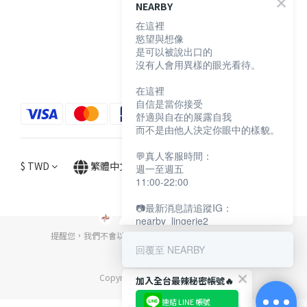
顧客服務
NEARBY
在這裡
慾望與想像
購物須知
是可以被說出口的
退換貨說明
沒有人會用異樣的眼光看待。
防詐騙宣導
在這裡
自信是當你接受
舒適與自在的展露自我
而不是由他人決定你眼中的樣貌。
💬真人客服時間：
$
TWD
繁體中文
週一至週五
11:00-22:00
📷最新消息請追蹤IG：
nearby_lingerie2
提醒您，我們不會以電話或簡訊方式通知變更付款方式。
回覆至 NEARBY
Copyright© [2024][NEARBY]
加入全台最辣秘密帳號🔥
連結 LINE 帳號