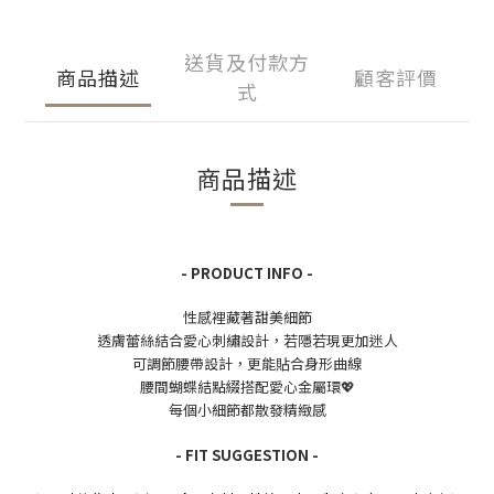
送貨及付款方
商品描述
顧客評價
式
商品描述
- PRODUCT INFO -
性感裡藏著甜美細節
透膚蕾絲結合愛心刺繡設計，若隱若現更加迷人
可調節腰帶設計，更能貼合身形曲線
腰間蝴蝶結點綴搭配愛心金屬環💖
每個小細節都散發精緻感
- FIT SUGGESTION -