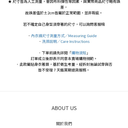
★ 尺寸皆為人工測量，會因布料彈性等因素，與實際商品尺寸略有誤
差，
故誤差值於±2cm皆屬於正常範圍，並非瑕疵。
若不確定自己身型須穿著的尺寸，可以詢問客服唷
．
內衣褲尺寸測量方式／Measuring Guide
．
洗滌說明／Care Instructions
．下單前請先詳閱「
購物須知
」
訂單成立後即表示同意本賣場購物規範。
．此款屬貼身衣著類，基於衛生考量，經拆封無論試穿與否
皆不受理 7 天鑑賞期退貨服務。
ABOUT US
關於我們