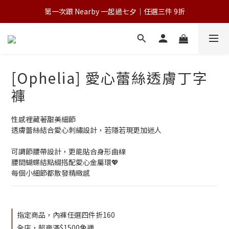
第一次跟 Nearby 一起過七夕｜任選三件 9折
💌 Nearby收藏家｜任選三件 9折 五件 88折
為保障您的購物權益，請於下單前詳閱購物須知
💌 Nearby收藏家｜任選三件 9折 五件 88折
[Ophelia] 愛心蕾絲透膚丁字
褲
性感裡藏著甜美細節
透膚蕾絲結合愛心刺繡設計，若隱若現更加迷人
可調節腰帶設計，更能貼合身形曲線
腰間蝴蝶結點綴搭配愛心金屬環💖
每個小細節都散發精緻感
指定商品，內褲任選四件折160
全店，超商滿$1500免運