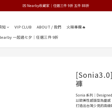
💌 Nearby收藏家｜任選三件 9折 五件 88折
💌 Nearby收藏家｜任選三件 9折 五件 88折
第一次跟 Nearby 一起過七夕｜任選三件 9折
物須知
VIP CLUB
ABOUT / 我們
火辣專欄🔥
為保障您的購物權益，請於下單前詳閱購物須知
earby 一起過七夕｜任選三件 9折
💌 Nearby收藏家｜任選三件 9折 五件 88折
[Sonia
褲
Sonia 系列｜Designed
以歐美性感版型為靈感
打造出台灣少見的高級歐