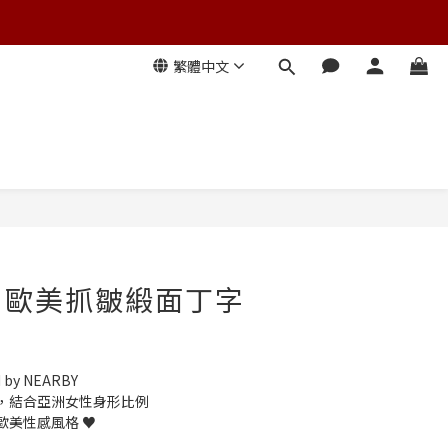
繁體中文
3.0]歐美抓皺緞面丁字
 by NEARBY
，結合亞洲女性身形比例
美性感風格 ♥︎