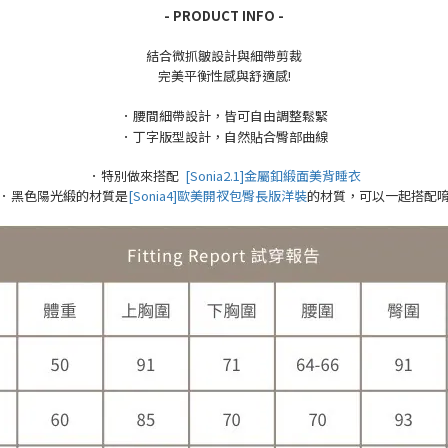
- PRODUCT INFO -
結合微抓皺設計與細帶剪裁
完美平衡性感與舒適感!
．腰間細帶設計，皆可自由調整鬆緊
．丁字版型設計，自然貼合臀部曲線
．特別做來搭配
[Sonia2.1]金屬釦緞面美背睡衣
．黑色陽光緞的材質是
[Sonia4]歐美開衩包臀長版洋裝
的材質，可以一起搭配