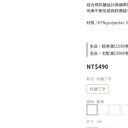
結合微抓皺設計與細帶
完美平衡性感與舒適感!
材質 / 97%polyester 
全店，超商滿$1500
全店，宅配滿$3000
NT$490
款式
: 抓皺丁字
抓皺丁字
顏色
: 藍綠
尺寸
: SM