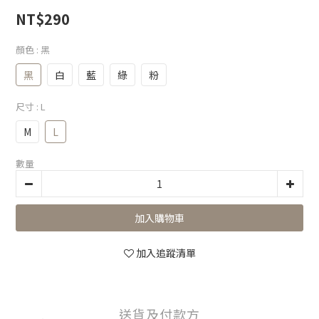
NT$290
顏色
: 黑
黑
白
藍
綠
粉
尺寸
: L
M
L
數量
加入購物車
加入追蹤清單
送貨及付款方