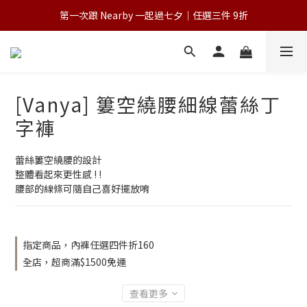
第一次跟 Nearby 一起過七夕｜任選三件 9折
💌 Nearby收藏家｜任選三件 9折 五件 88折
為保障您的購物權益，請於下單前詳閱購物須知
💌 Nearby收藏家｜任選三件 9折 五件 88折
[Vanya] 簍空繞腰細線蕾絲丁
字褲
蕾絲簍空繞腰的設計
整體看起來更性感 ! ! 
腰部的線條可隨自己喜好擺放唷
指定商品，內褲任選四件折160
全店，超商滿$1500免運
查看更多