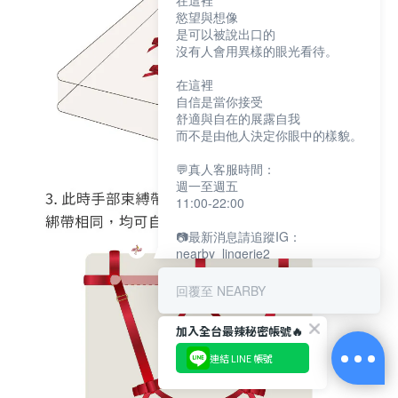
在這裡
慾望與想像
是可以被說出口的
沒有人會用異樣的眼光看待。
在這裡
自信是當你接受
舒適與自在的展露自我
而不是由他人決定你眼中的樣貌。
💬真人客服時間：
週一至週五
11:00-22:00
📷最新消息請追蹤IG：
nearby_lingerie2
回覆至 NEARBY
加入全台最辣秘密帳號🔥
連結 LINE 帳號