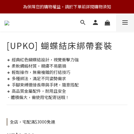
為保障您的購物權益，請於下單前詳閱購物須知
💌 Nearby收藏家｜任選三件 9折 五件 88折
💌 Nearby收藏家｜任選三件 9折 五件 88折
[UPKO] 蝴蝶結床綁帶套裝
🔸 經典紅色蝴蝶結設計，視覺衝擊力強 
🔸 柔軟綢緞材質，親膚不易磨損 
🔸 輕鬆操作，無需複雜的打結技巧 
🔸 多種綁法，滿足不同姿勢需求 
🔸 手腳束縛連接長帶與手銬，隨意搭配 
🔸 高品質金屬配件，耐用且安全
．體積偏大，需使用宅配寄送哦！
全店，宅配滿$3000免運