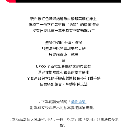
玩伴被紅色蝴蝶結綁帶🎀緊緊禁錮在床上
像極了一份正在等待被“拆開”的精美禮物
沒有什麼比這一幕更具有視覺衝擊力了
無論你如何挑逗、撩撥
都無法掙脫開這甜美的束縛
只能乖乖束手就擒
🎀
UPKO 全新推出蝴蝶結床綁帶套裝
滿足你對功能和視覺的雙重需求
全套產品包含1條手腳束縛連接長帶和1對手銬
任意搭配組合，解鎖多種玩法
．下單前請先詳閱「
購物須知
」
訂單成立後即表示同意本賣場購物規範。
．本商品為個人私密性用品，一經『拆封』或『使用』即無法接受退
貨。