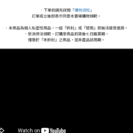
．
下單前請先詳閱「
購物須知
」
訂單成立後即表示同意本賣場購物規範。
．本商品為個人私密性用品，一經『拆封』或『使用』即無法接受退貨。
．依消保法規範，訂購享商品到貨後七日鑑賞期，
僅限於『未拆封』之商品，並非產品試用期。