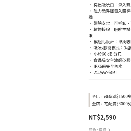
· 突出吸吮口：深入
· 磁力懸浮脈衝入體棒 
點 
· 翅膀支架：可拆卸
· 軟連接線：吸吮主
限
· 模組化設計：單獨
· 吸吮/脈衝模式：3
· 小於60 dB 分貝
· 食品級安全液態矽膠
· IPX6級完全防水
· 2年安心保固
全店，超商滿$1500
全店，宅配滿$3000
NT$2,590
顏色
: 貝母白