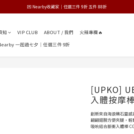
💌 Nearby收藏家｜任選三件 9折 五件 88折
💌 Nearby收藏家｜任選三件 9折 五件 88折
第一次跟 Nearby 一起過七夕｜任選三件 9折
物須知
VIP CLUB
ABOUT / 我們
火辣專欄🔥
為保障您的購物權益，請於下單前詳閱購物須知
earby 一起過七夕｜任選三件 9折
💌 Nearby收藏家｜任選三件 9折 五件 88折
[UPKO]
入體按摩
創新來自海浪礁石靈感
翩翩翅膀方便夾腿，輕
吸吮結合脈衝入體棒 C