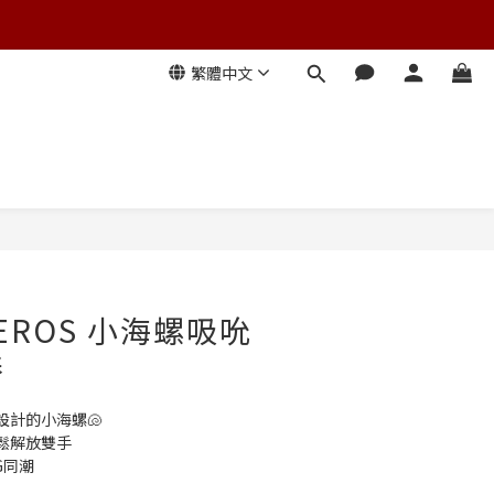
繁體中文
 UEROS 小海螺吸吮
棒
設計的小海螺🐚
鬆解放雙手
G同潮