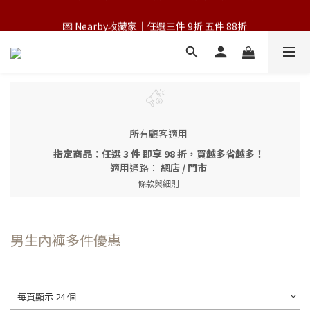
💌 Nearby收藏家｜任選三件 9折 五件 88折
💌 Nearby收藏家｜任選三件 9折 五件 88折
第一次跟 Nearby 一起過七夕｜任選三件 9折
為保障您的購物權益，請於下單前詳閱購物須知
💌 Nearby收藏家｜任選三件 9折 五件 88折
所有顧客適用
指定商品：任選 3 件 即享 98 折，買越多省越多！
適用通路：
網店
/
門市
條款與細則
男生內褲多件優惠
每頁顯示 24 個