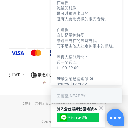
在這裡
顧客服務
慾望與想像
是可以被說出口的
沒有人會用異樣的眼光看待。
購物須知
退換貨說明
在這裡
自信是當你接受
防詐騙宣導
舒適與自在的展露自我
而不是由他人決定你眼中的樣貌。
💬真人客服時間：
週一至週五
11:00-22:00
$
TWD
繁體中文
📷最新消息請追蹤IG：
nearby_lingerie2
回覆至 NEARBY
提醒您，我們不會以電話或簡訊方式通知變更付款方式。
加入全台最辣秘密帳號🔥
連結 LINE 帳號
Copyright© [2024][NEARBY]