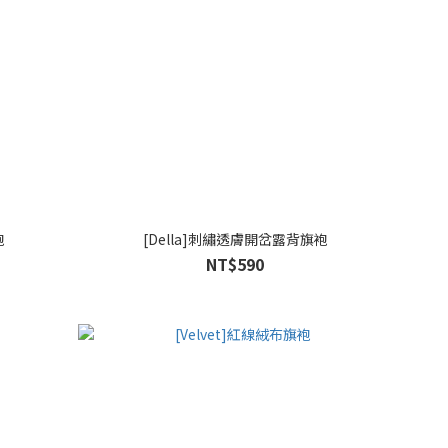
袍
[Della]刺繡透膚開岔露背旗袍
NT$590