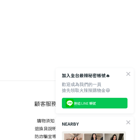
加入全台最辣秘密帳號🔥
歡迎成為我們的一員
搶先領取火辣辣購物金😆
顧客服務
連結 LINE 帳號
購物須知
NEARBY
退換貨說明
防詐騙宣導