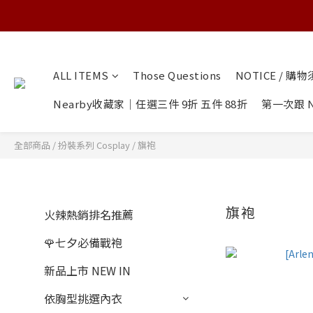
ALL ITEMS
Those Questions
NOTICE / 購
Nearby收藏家｜任選三件 9折 五件 88折
第一次跟 N
全部商品
/
扮裝系列 Cosplay
/
旗袍
旗袍
火辣熱銷排名推薦
🌹七夕必備戰袍
新品上市 NEW IN
依胸型挑選內衣