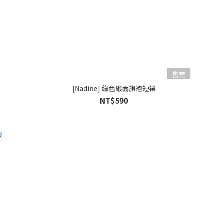
售完
[Nadine] 綠色緞面旗袍短裙
NT$590