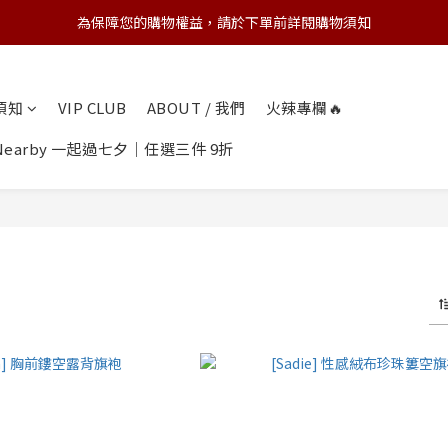
為保障您的購物權益，請於下單前詳閱購物須知
💌 Nearby收藏家｜任選三件 9折 五件 88折
💌 Nearby收藏家｜任選三件 9折 五件 88折
物須知
VIP CLUB
ABOUT / 我們
火辣專欄🔥
earby 一起過七夕｜任選三件 9折