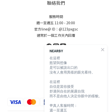
聯絡我們
服務時間
週一至週五 11:00 - 20:00
官方line@ ID：@123pxgsc
通常於一個工作天內回覆
NEARBY
在這裡
顧客服務
慾望與想像
是可以被說出口的
沒有人會用異樣的眼光看待。
購物須知
退換貨說明
在這裡
自信是當你接受
防詐騙宣導
舒適與自在的展露自我
而不是由他人決定你眼中的樣貌。
💬真人客服時間：
週一至週五