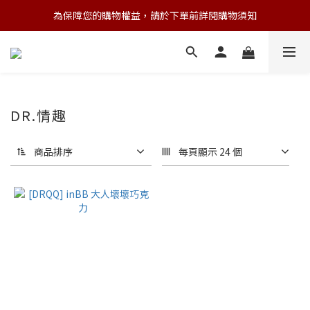
為保障您的購物權益，請於下單前詳閱購物須知
💌 Nearby收藏家｜任選三件 9折 五件 88折
💌 Nearby收藏家｜任選三件 9折 五件 88折
DR.情趣
商品排序
每頁顯示 24 個