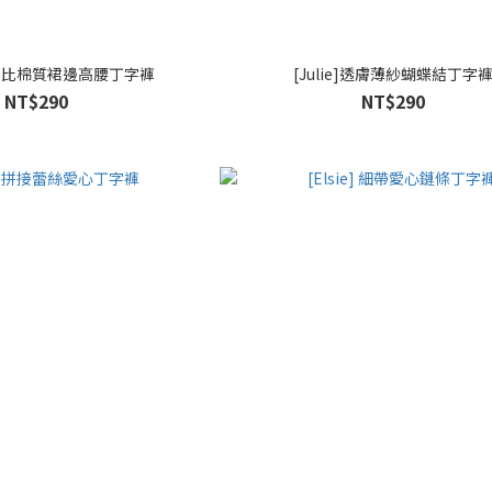
e2]芭比棉質裙邊高腰丁字褲
[Julie]透膚薄紗蝴蝶結丁字
NT$290
NT$290