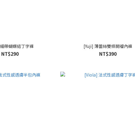
ey] 細帶蝴蝶結丁字褲
[Yuji] 薄蕾絲雙條開襠內褲
NT$290
NT$390