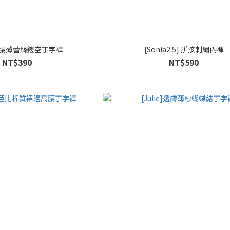
]繞腰薄蕾絲鏤空丁字褲
[Sonia2.5] 拼接刺繡內褲
NT$390
NT$590