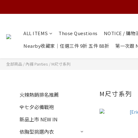
ALL ITEMS
Those Questions
NOTICE / 購
Nearby收藏家｜任選三件 9折 五件 88折
第一次跟 N
全部商品
/
內褲 Panties
/
M尺寸系列
M尺寸系列
火辣熱銷排名推薦
🌹七夕必備戰袍
新品上市 NEW IN
依胸型挑選內衣