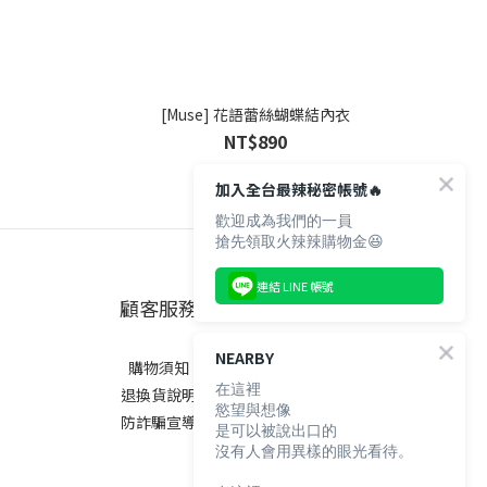
[Muse] 花語蕾絲蝴蝶結內衣
NT$890
加入全台最辣秘密帳號🔥
歡迎成為我們的一員
搶先領取火辣辣購物金😆
連結 LINE 帳號
顧客服務
NEARBY
購物須知
在這裡
退換貨說明
慾望與想像
防詐騙宣導
是可以被說出口的
沒有人會用異樣的眼光看待。