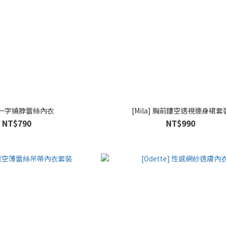
ic]一字繞脖蕾絲內衣
[Mila] 胸前鏤空透視連身裙套
NT$790
NT$990