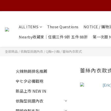
ALL ITEMS
Those Questions
NOTICE / 購
Nearby收藏家｜任選三件 9折 五件 88折
第一次跟 N
全部商品
/
依胸型挑選內衣
/
Q胸+小胸
/
蕾絲內衣款式
蕾絲內衣款
火辣熱銷排名推薦
🌹七夕必備戰袍
新品上市 NEW IN
依胸型挑選內衣
闆娘自製系列