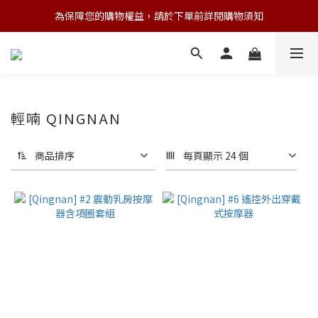
為保障您的購物權益，請於下單前詳閱購物須知
💌 Nearby收藏家｜任選三件 9折 五件 88折
💌 Nearby收藏家｜任選三件 9折 五件 88折
輕喃 QINGNAN
商品排序
每頁顯示 24 個