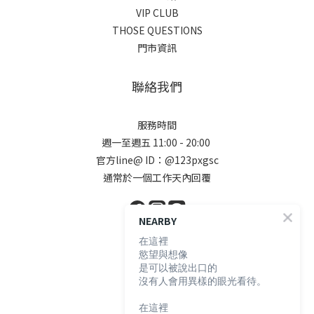
VIP CLUB
THOSE QUESTIONS
門市資訊
聯絡我們
服務時間
週一至週五 11:00 - 20:00
官方line@ ID：@123pxgsc
通常於一個工作天內回覆
NEARBY
在這裡
顧客服務
慾望與想像
是可以被說出口的
沒有人會用異樣的眼光看待。
購物須知
退換貨說明
在這裡