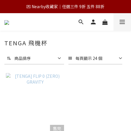
💌 Nearby收藏家｜任選三件 9折 五件 88折
💌 Nearby收藏家｜任選三件 9折 五件 88折
第一次跟 Nearby 一起過七夕｜任選三件 9折
為保障您的購物權益，請於下單前詳閱購物須知
TENGA 飛機杯
💌 Nearby收藏家｜任選三件 9折 五件 88折
商品排序
每頁顯示 24 個
售完