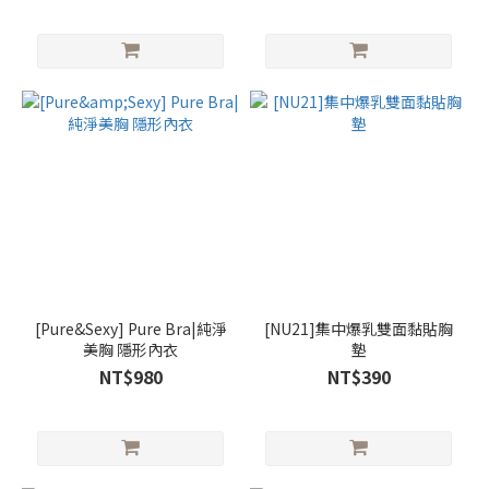
[Pure&Sexy] Pure Bra|純淨
[NU21]集中爆乳雙面黏貼胸
美胸 隱形內衣
墊
NT$980
NT$390