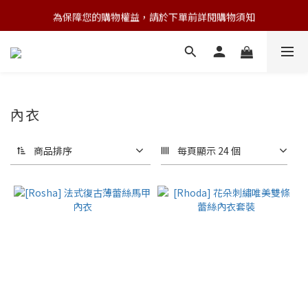
為保障您的購物權益，請於下單前詳閱購物須知
💌 Nearby收藏家｜任選三件 9折 五件 88折
💌 Nearby收藏家｜任選三件 9折 五件 88折
內衣
商品排序
每頁顯示 24 個