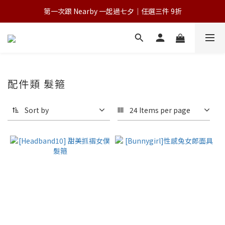
第一次跟 Nearby 一起過七夕｜任選三件 9折
💌 Nearby收藏家｜任選三件 9折 五件 88折
為保障您的購物權益，請於下單前詳閱購物須知
💌 Nearby收藏家｜任選三件 9折 五件 88折
配件類 髮箍
Sort by
24 Items per page