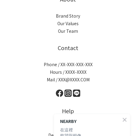
Brand Story
Our Values
Our Team
Contact
Phone / XX-XXX-XXX-XXX
Hours / XXXX-XXXX
Mail / XXX@XXXX.COM
Help
NEARBY
FAQ
在這裡
Delivery & Shipping
慾望與想像