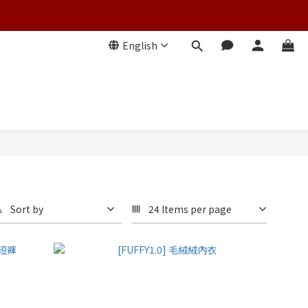
English
Sort by
24 Items per page