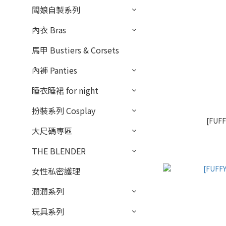
闆娘自製系列
內衣 Bras
馬甲 Bustiers & Corsets
內褲 Panties
睡衣睡裙 for night
扮裝系列 Cosplay
[FUF
大尺碼專區
THE BLENDER
女性私密護理
潤潤系列
玩具系列