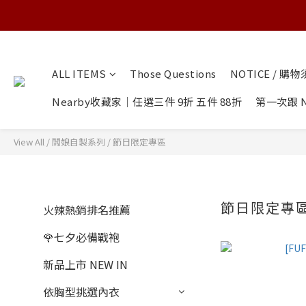
ALL ITEMS
Those Questions
NOTICE / 購
Nearby收藏家｜任選三件 9折 五件 88折
第一次跟 N
View All
/
闆娘自製系列
/
節日限定專區
節日限定專
火辣熱銷排名推薦
🌹七夕必備戰袍
新品上市 NEW IN
依胸型挑選內衣