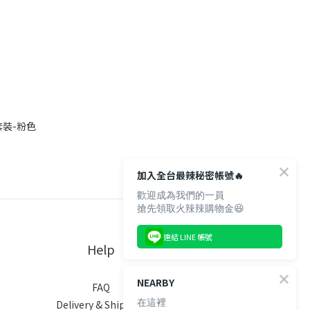
套裝-粉色
加入全台最辣秘密帳號🔥
歡迎成為我們的一員
搶先領取火辣辣購物金😆
連結 LINE 帳號
Help
NEARBY
FAQ
在這裡
Delivery & Shipping