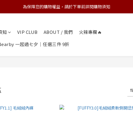
為保障您的購物權益，請於下單前詳閱購物須知
💌 Nearby收藏家｜任選三件 9折 五件 88折
💌 Nearby收藏家｜任選三件 9折 五件 88折
物須知
VIP CLUB
ABOUT / 我們
火辣專欄🔥
earby 一起過七夕｜任選三件 9折
區