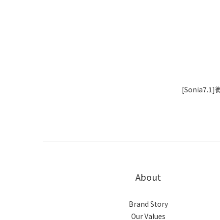
[Sonia7
About
Brand Story
Our Values