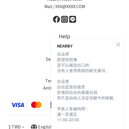
Mail / XXX@XXXX.COM
Help
NEARBY
FAQ
在這裡
Delivery & Shipping
慾望與想像
是可以被說出口的
Payment
沒有人會用異樣的眼光看待。
Return Policy
Terms & Conditions
在這裡
自信是當你接受
Anti-Fraud Statement
舒適與自在的展露自我
而不是由他人決定你眼中的樣貌。
💬真人客服時間：
週一至週五
11:00-22:00
$
TWD
English