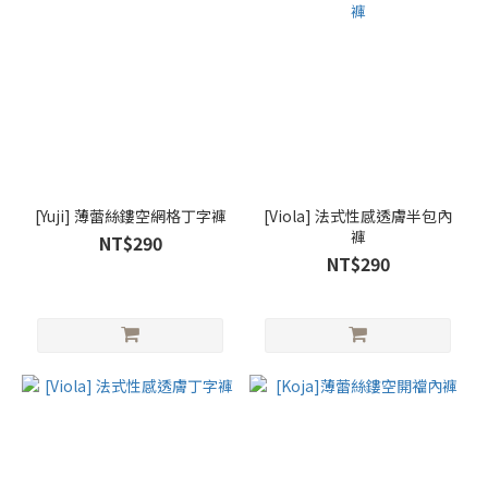
[Yuji] 薄蕾絲鏤空網格丁字褲
[Viola] 法式性感透膚半包內
褲
NT$290
NT$290