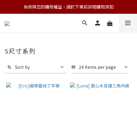
為保障您的購物權益，請於下單前詳閱購物須知
💌 Nearby收藏家｜任選三件 9折 五件 88折
💌 Nearby收藏家｜任選三件 9折 五件 88折
S尺寸系列
Sort by
24 Items per page