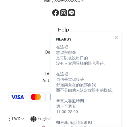
Mail / XXX@XXXX.COM
Help
NEARBY
FAQ
在這裡
Delivery & Shipping
慾望與想像
是可以被說出口的
Payment
沒有人會用異樣的眼光看待。
Return Policy
Terms & Conditions
在這裡
自信是當你接受
Anti-Fraud Statement
舒適與自在的展露自我
而不是由他人決定你眼中的樣貌。
💬真人客服時間：
週一至週五
11:00-22:00
$
TWD
English
📷最新消息請追蹤IG：