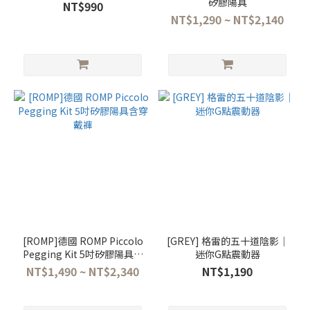
矽膠陽具
NT$990
NT$1,290 ~ NT$2,140
[ROMP]德國 ROMP Piccolo
[GREY] 格雷的五十道陰影│
Pegging Kit 5吋矽膠陽具含
迷你G點震動器
穿戴褲
NT$1,490 ~ NT$2,340
NT$1,190