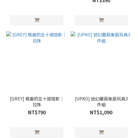
NT$390
[GREY] 格雷的五十道陰影│
[UPKO] 迷幻蘑菇後庭玩具3
拉珠
件組
NT$790
NT$1,090