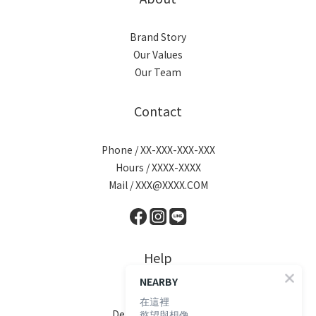
Brand Story
Our Values
Our Team
Contact
Phone / XX-XXX-XXX-XXX
Hours / XXXX-XXXX
Mail / XXX@XXXX.COM
Help
NEARBY
FAQ
在這裡
Delivery & Shipping
慾望與想像