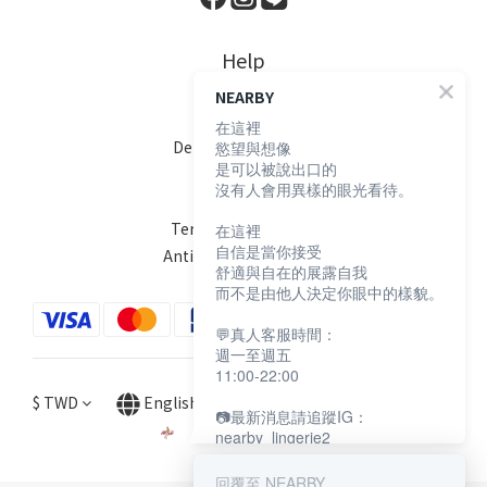
Help
NEARBY
FAQ
在這裡
Delivery & Shipping
慾望與想像
是可以被說出口的
Payment
沒有人會用異樣的眼光看待。
Return Policy
Terms & Conditions
在這裡
自信是當你接受
Anti-Fraud Statement
舒適與自在的展露自我
而不是由他人決定你眼中的樣貌。
💬真人客服時間：
週一至週五
11:00-22:00
$
TWD
English
📷最新消息請追蹤IG：
nearby_lingerie2
回覆至 NEARBY