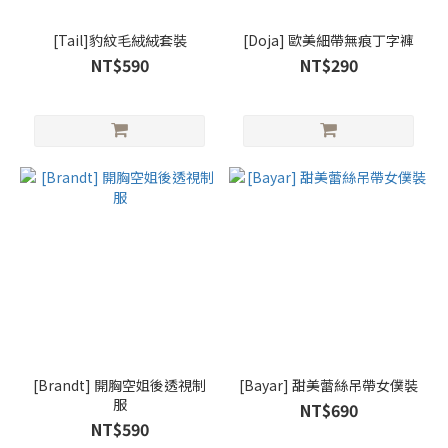
[Tail]豹紋毛絨絨套裝
[Doja] 歐美細帶無痕丁字褲
NT$590
NT$290
[Brandt] 開胸空姐後透視制
[Bayar] 甜美蕾絲吊帶女僕裝
服
NT$690
NT$590