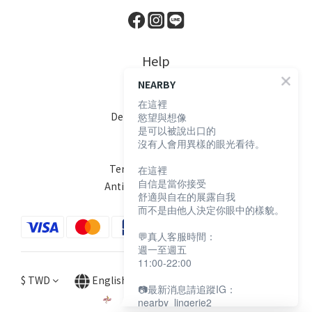
Help
NEARBY
FAQ
在這裡
Delivery & Shipping
慾望與想像
是可以被說出口的
Payment
沒有人會用異樣的眼光看待。
Return Policy
Terms & Conditions
在這裡
自信是當你接受
Anti-Fraud Statement
舒適與自在的展露自我
而不是由他人決定你眼中的樣貌。
💬真人客服時間：
週一至週五
11:00-22:00
$
TWD
English
📷最新消息請追蹤IG：
nearby_lingerie2