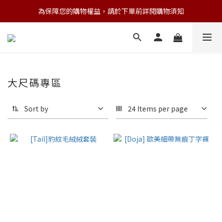
為保障您的購物權益，請於下單前詳閱購物須知
💌 Nearby收藏家｜任選三件 9折 五件 88折
💌 Nearby收藏家｜任選三件 9折 五件 88折
大尺碼專區
Sort by
24 Items per page